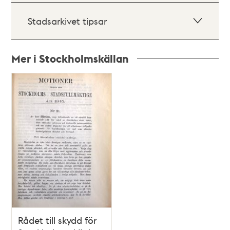
Stadsarkivet tipsar
Mer i Stockholmskällan
Relaterade
poster
och
teman
Rådet till skydd för