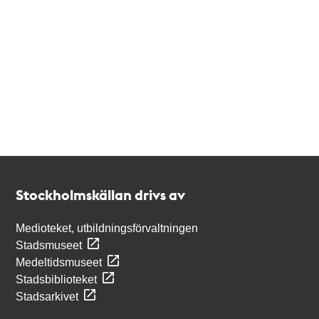
Kontakt
Stockholmskällan
Stockholmskällan drivs av
Medioteket, utbildningsförvaltningen
Stadsmuseet
Medeltidsmuseet
Stadsbiblioteket
Stadsarkivet