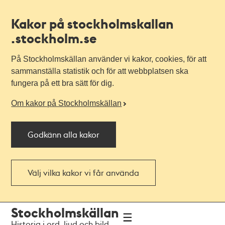
Kakor på stockholmskallan
.stockholm.se
På Stockholmskällan använder vi kakor, cookies, för att
sammanställa statistik och för att webbplatsen ska
fungera på ett bra sätt för dig.
Om kakor på Stockholmskällan
Godkänn alla kakor
Välj vilka kakor vi får använda
Till
Till
Stockholmskällan
navigationen
huvudinnehållet
Historia i ord, ljud och bild