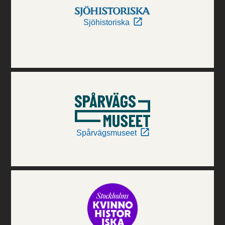
Sjöhistoriska
Spårvägsmuseet