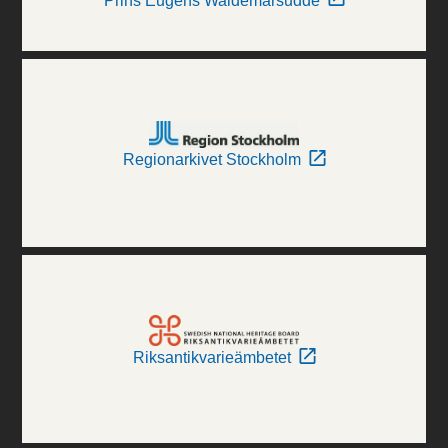
Prins Eugens Waldemarsudde
Regionarkivet Stockholm
Riksantikvarieämbetet