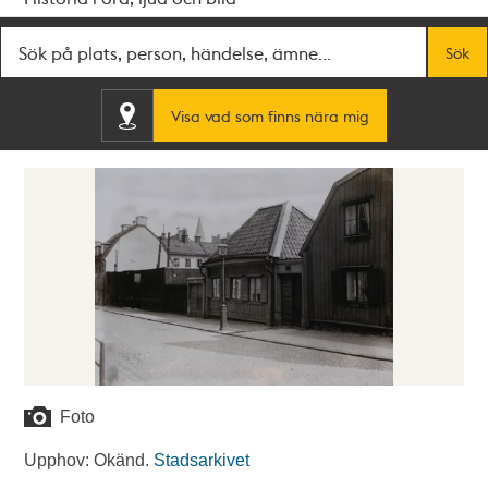
Fritextsök
Sök
Visa vad som finns nära mig
Foto
Upphov: Okänd.
Stadsarkivet