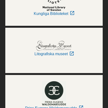
Kungliga Biblioteket
Litografiska museet