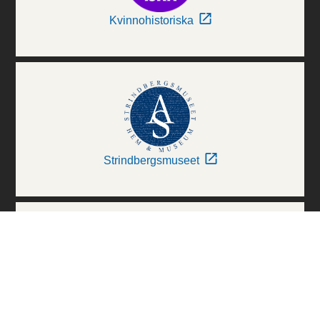
Kvinnohistoriska
Strindbergsmuseet
Thielska Galleriet