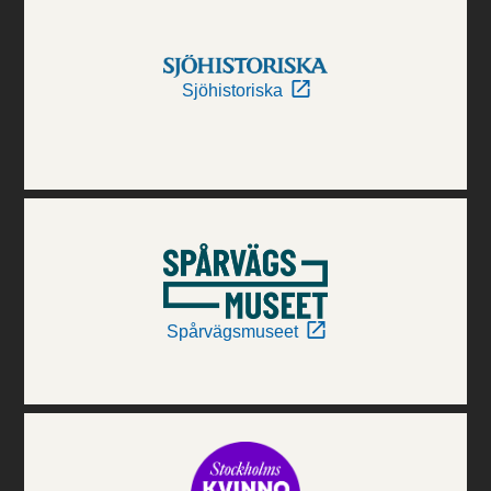
Sjöhistoriska
Spårvägsmuseet