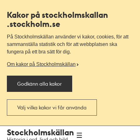
Kakor på stockholmskallan
.stockholm.se
På Stockholmskällan använder vi kakor, cookies, för att
sammanställa statistik och för att webbplatsen ska
fungera på ett bra sätt för dig.
Om kakor på Stockholmskällan
Godkänn alla kakor
Välj vilka kakor vi får använda
Till
Till
Stockholmskällan
navigationen
huvudinnehållet
Historia i ord, ljud och bild