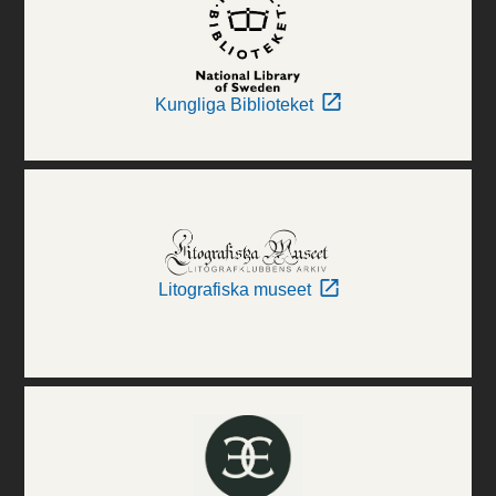
Kungliga Biblioteket
Litografiska museet