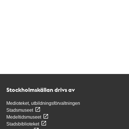
Kontakt
Stockholmskällan
Stockholmskällan drivs av
Medioteket, utbildningsförvaltningen
Stadsmuseet
Medeltidsmuseet
Stadsbiblioteket