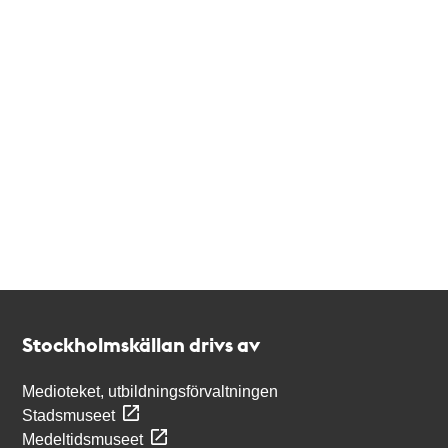
Kontakt
Stockholmskällan
Stockholmskällan drivs av
Medioteket, utbildningsförvaltningen
Stadsmuseet
Medeltidsmuseet