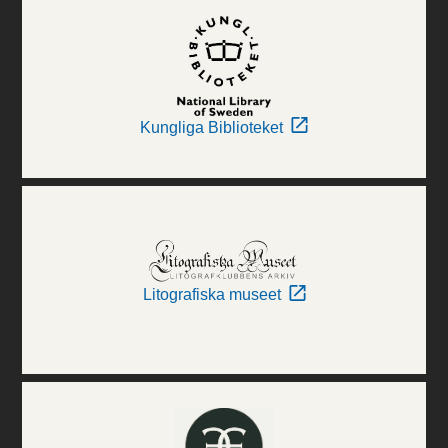
Kungliga Biblioteket
Litografiska museet