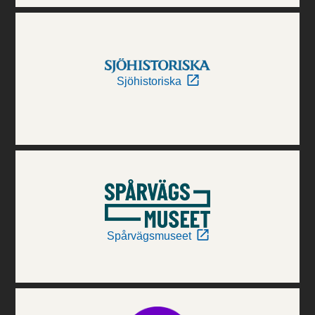
Sjöhistoriska
Spårvägsmuseet