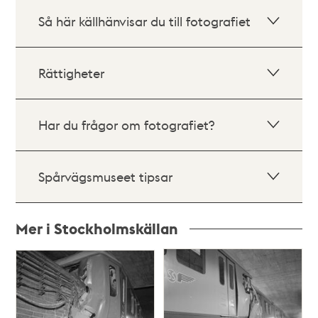
Så här källhänvisar du till fotografiet
Rättigheter
Har du frågor om fotografiet?
Spårvägsmuseet tipsar
Mer i Stockholmskällan
Relaterade
poster
och
teman