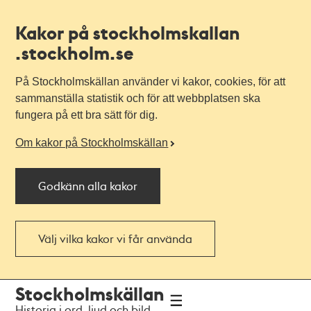
Kakor på stockholmskallan
.stockholm.se
På Stockholmskällan använder vi kakor, cookies, för att
sammanställa statistik och för att webbplatsen ska
fungera på ett bra sätt för dig.
Om kakor på Stockholmskällan
Godkänn alla kakor
Välj vilka kakor vi får använda
Till
Till
Stockholmskällan
navigationen
huvudinnehållet
Historia i ord, ljud och bild