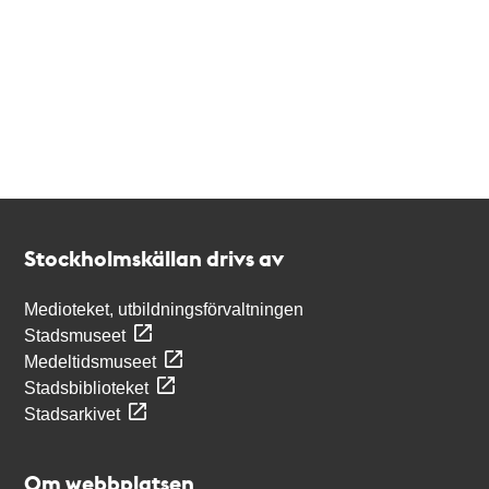
Kontakt
Stockholmskällan
Stockholmskällan drivs av
Medioteket, utbildningsförvaltningen
Stadsmuseet
Medeltidsmuseet
Stadsbiblioteket
Stadsarkivet
Om webbplatsen