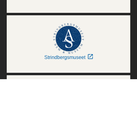
Strindbergsmuseet
Thielska Galleriet