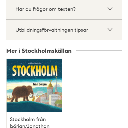
Har du frågor om texten?
Utbildningsförvaltningen tipsar
Mer i Stockholmskällan
Relaterade
poster
och
teman
Stockholm från
början/Jonathan