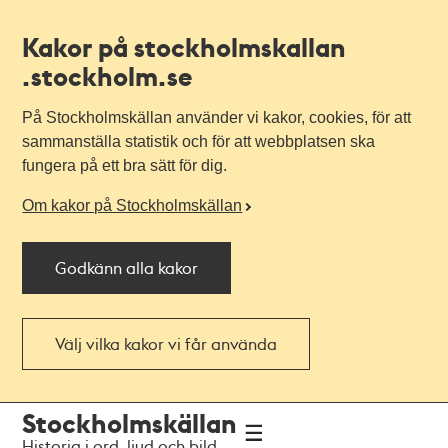
Kakor på stockholmskallan
.stockholm.se
På Stockholmskällan använder vi kakor, cookies, för att
sammanställa statistik och för att webbplatsen ska
fungera på ett bra sätt för dig.
Om kakor på Stockholmskällan
Godkänn alla kakor
Välj vilka kakor vi får använda
Till
Till
Stockholmskällan
navigationen
huvudinnehållet
Historia i ord, ljud och bild