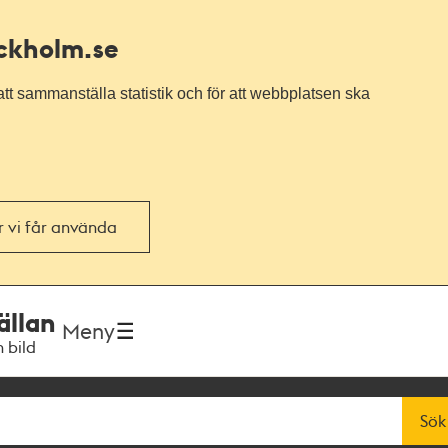
ockholm.se
tt sammanställa statistik och för att webbplatsen ska
or vi får använda
ällan
Meny
h bild
Sök