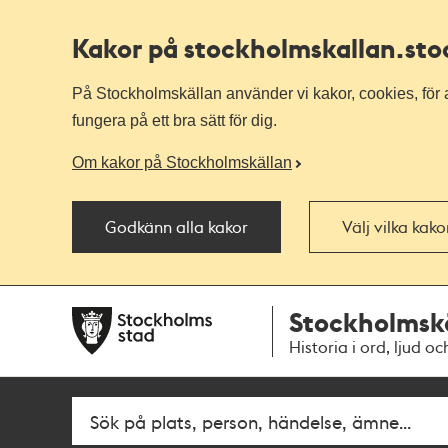
Kakor på stockholmskallan
.st
På Stockholmskällan använder vi kakor, cookies, för a
fungera på ett bra sätt för dig.
Om kakor på Stockholmskällan
Godkänn alla kakor
Välj vilka kak
Till
Till
Stockholmsk
navigationen
huvudinnehållet
Historia i ord, ljud oc
Fritextsök