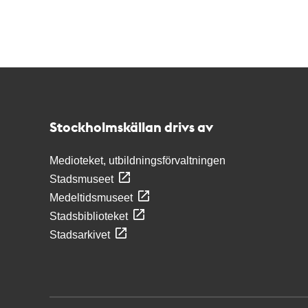
Kontakt
Stockholmskällan
Stockholmskällan drivs av
Medioteket, utbildningsförvaltningen
Stadsmuseet
Medeltidsmuseet
Stadsbiblioteket
Stadsarkivet