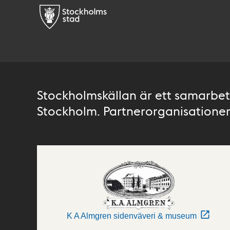
Stockholmskällan är ett samarbete
Stockholm. Partnerorganisationer 
K A Almgren sidenväveri & museum