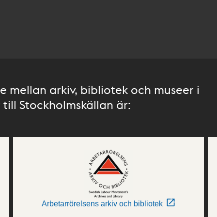
 mellan arkiv, bibliotek och museer i
till Stockholmskällan är:
Arbetarrörelsens arkiv och bibliotek