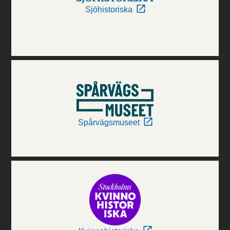
Sjöhistoriska
Spårvägsmuseet