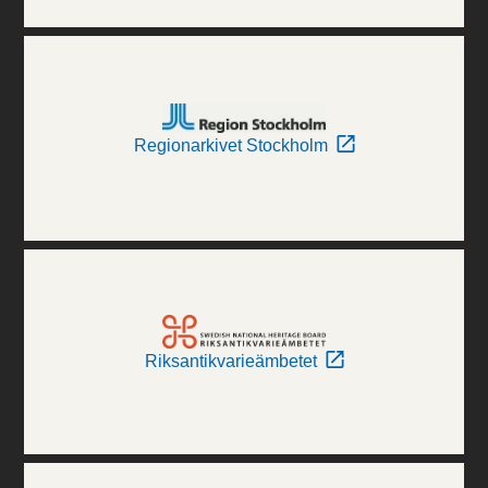
Regionarkivet Stockholm
Riksantikvarieämbetet