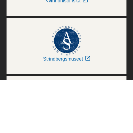
Kvinnohistoriska
Strindbergsmuseet
Thielska Galleriet