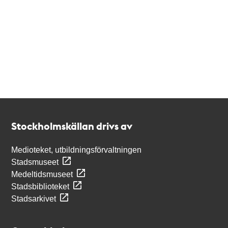
Kontakt
Stockholmskällan
Stockholmskällan drivs av
Medioteket, utbildningsförvaltningen
Stadsmuseet
Medeltidsmuseet
Stadsbiblioteket
Stadsarkivet