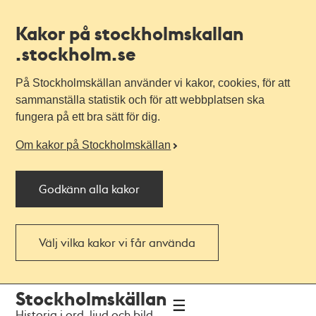
Kakor på stockholmskallan
.stockholm.se
På Stockholmskällan använder vi kakor, cookies, för att
sammanställa statistik och för att webbplatsen ska
fungera på ett bra sätt för dig.
Om kakor på Stockholmskällan
Godkänn alla kakor
Välj vilka kakor vi får använda
Till
Till
Stockholmskällan
navigationen
huvudinnehållet
Historia i ord, ljud och bild