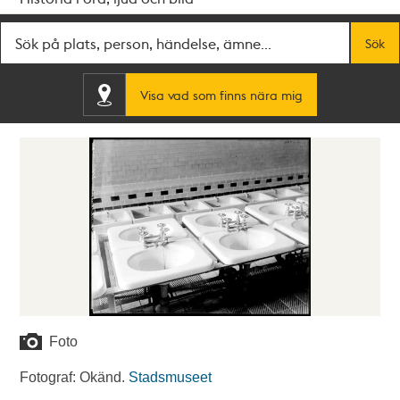
Fritextsök
Sök
Visa vad som finns nära mig
Foto
Fotograf: Okänd.
Stadsmuseet