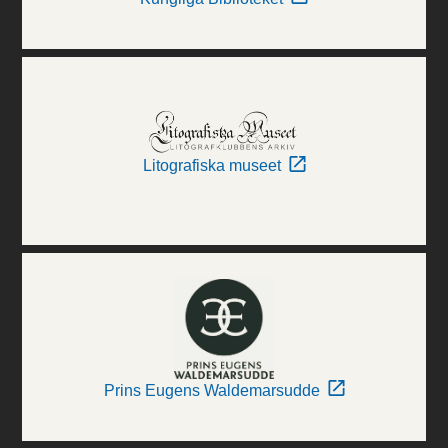
Litografiska museet
Prins Eugens Waldemarsudde