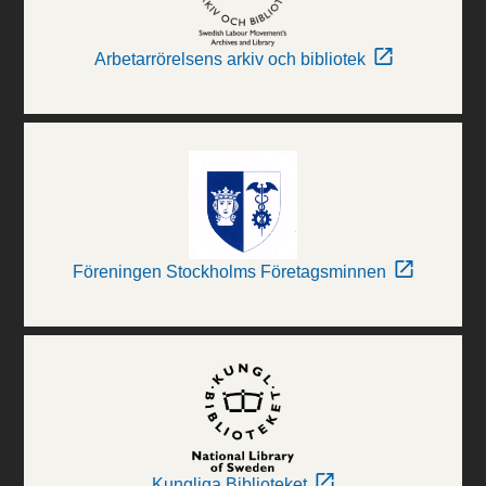
Arbetarrörelsens arkiv och bibliotek
Föreningen Stockholms Företagsminnen
Kungliga Biblioteket