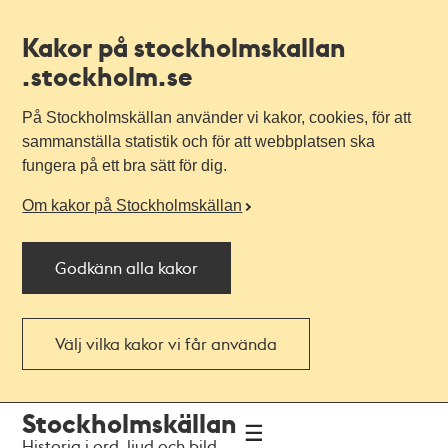
Kakor på stockholmskallan
.stockholm.se
På Stockholmskällan använder vi kakor, cookies, för att
sammanställa statistik och för att webbplatsen ska
fungera på ett bra sätt för dig.
Om kakor på Stockholmskällan
Godkänn alla kakor
Välj vilka kakor vi får använda
Till
Till
Stockholmskällan
navigationen
huvudinnehållet
Historia i ord, ljud och bild