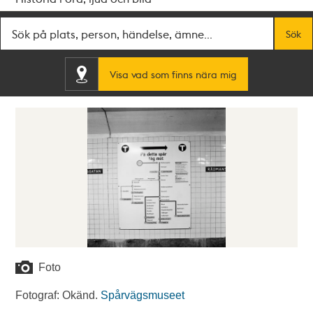
Fritextsök
Sök
Visa vad som finns nära mig
Foto
Fotograf: Okänd.
Spårvägsmuseet