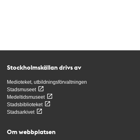
Kontakt
Stockholmskällan
Stockholmskällan drivs av
Medioteket, utbildningsförvaltningen
Stadsmuseet
Medeltidsmuseet
Stadsbiblioteket
Stadsarkivet
Om webbplatsen