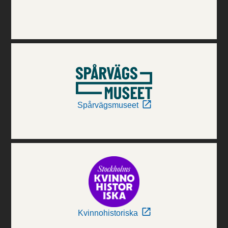
Spårvägsmuseet
Kvinnohistoriska