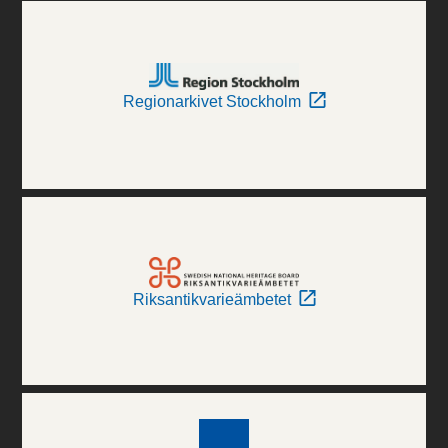
Regionarkivet Stockholm
Riksantikvarieämbetet