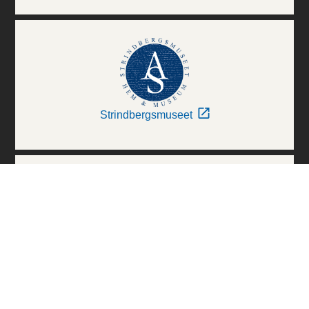
Strindbergsmuseet
Thielska Galleriet