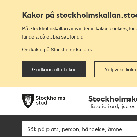
Kakor på stockholmskallan
.st
På Stockholmskällan använder vi kakor, cookies, för a
fungera på ett bra sätt för dig.
Om kakor på Stockholmskällan
Godkänn alla kakor
Välj vilka kak
Till
Till
Stockholmsk
navigationen
huvudinnehållet
Historia i ord, ljud oc
Fritextsök