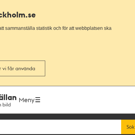
ockholm.se
tt sammanställa statistik och för att webbplatsen ska
or vi får använda
ällan
Meny
h bild
Sök