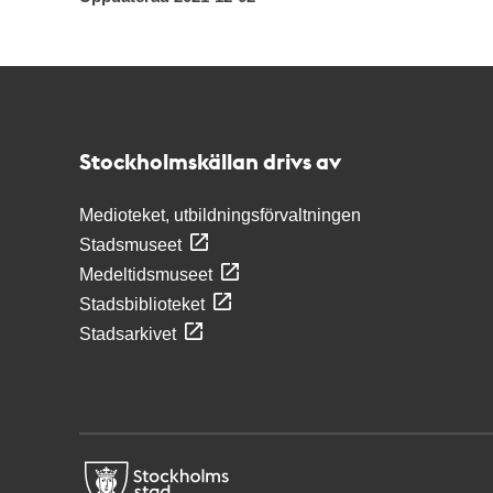
Kontakt
Stockholmskällan
Stockholmskällan drivs av
Medioteket, utbildningsförvaltningen
Stadsmuseet
Medeltidsmuseet
Stadsbiblioteket
Stadsarkivet