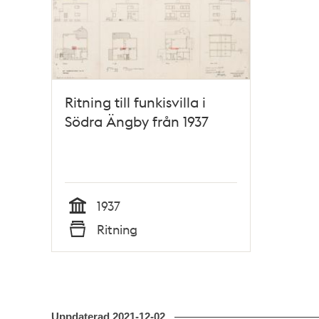
Relaterade
poster
och
teman
Ritning till funkisvilla i
Södra Ängby från 1937
1937
Tid
Ritning
Typ
Uppdaterad
2021-12-02