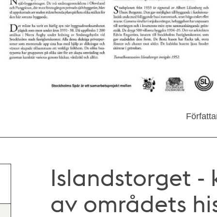
Författ
Islandstorget - 
av områdets his