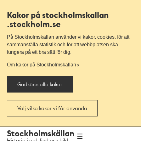
Kakor på stockholmskallan
.stockholm.se
På Stockholmskällan använder vi kakor, cookies, för att
sammanställa statistik och för att webbplatsen ska
fungera på ett bra sätt för dig.
Om kakor på Stockholmskällan
Godkänn alla kakor
Välj vilka kakor vi får använda
Till
Till
Stockholmskällan
navigationen
huvudinnehållet
Historia i ord, ljud och bild