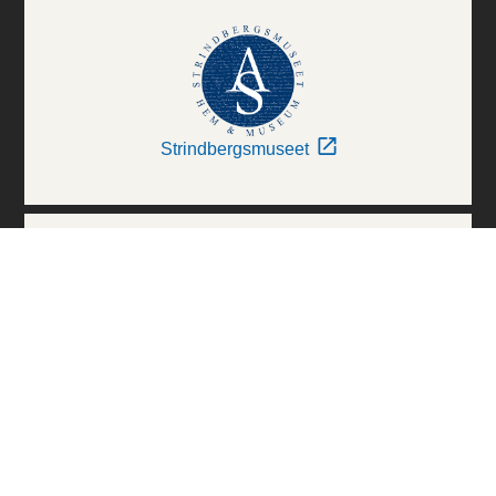
Strindbergsmuseet
Thielska Galleriet