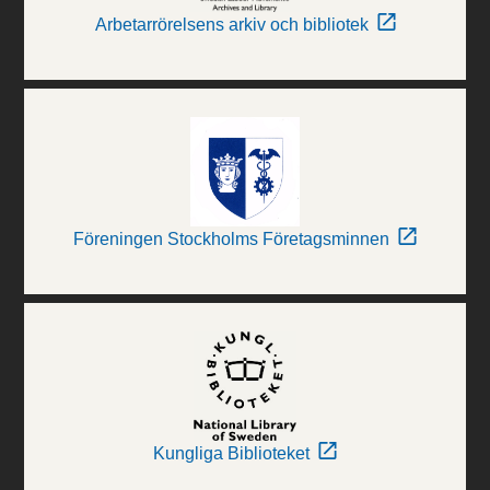
Arbetarrörelsens arkiv och bibliotek
Föreningen Stockholms Företagsminnen
Kungliga Biblioteket