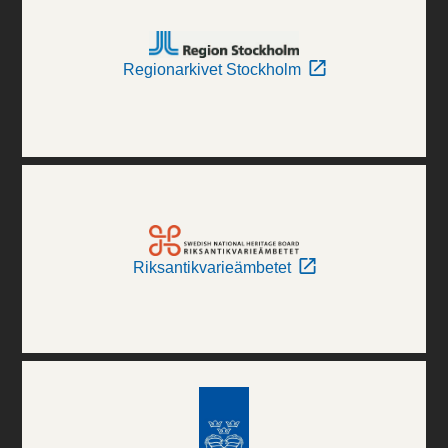
Regionarkivet Stockholm
Riksantikvarieämbetet