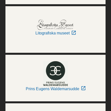
Litografiska museet
Prins Eugens Waldemarsudde