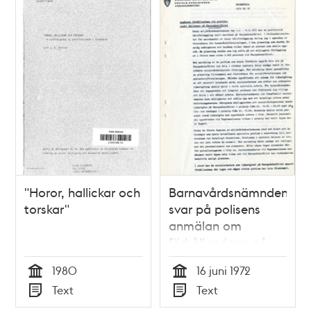
poster
och
teman
"Horor, hallickar och
Barnavårdsnämndens
torskar"
svar på polisens
anmälan om
förhållandena på
Skarpnäcks flygplats
1980
16 juni 1972
under
Tid
Tid
Text
Text
miljövårdskonferensen
Typ
Typ
1972