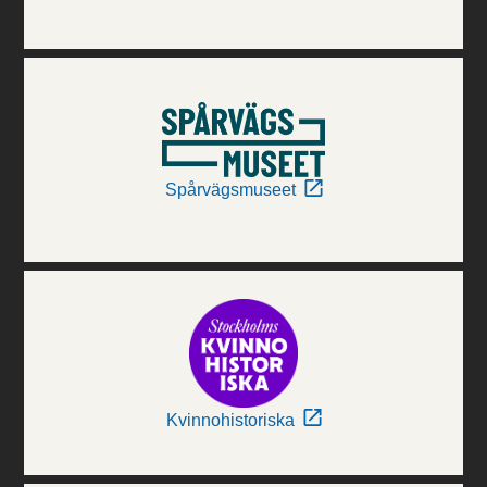
Spårvägsmuseet
Kvinnohistoriska