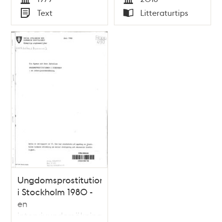
Tid
Tid
Text
Litteraturtips
Typ
Typ
Ungdomsprostitutionen
i Stockholm 1980 -
en
intervjuundersökning