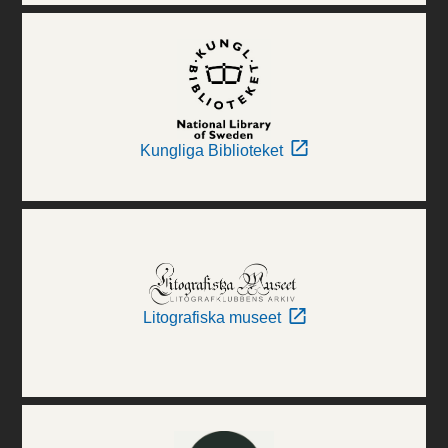
Kungliga Biblioteket
Litografiska museet