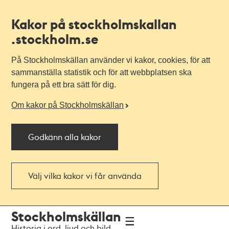
Kakor på stockholmskallan
.stockholm.se
På Stockholmskällan använder vi kakor, cookies, för att
sammanställa statistik och för att webbplatsen ska
fungera på ett bra sätt för dig.
Om kakor på Stockholmskällan
Godkänn alla kakor
Välj vilka kakor vi får använda
Till
Till
Stockholmskällan
navigationen
huvudinnehållet
Historia i ord, ljud och bild