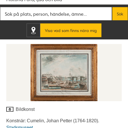
Fritextsök
Sök
Visa vad som finns nära mig
Bildkonst
Konstnär: Cumelin, Johan Petter (1764-1820).
Stadsmuseet