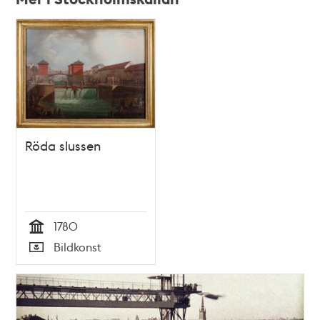
Relaterade
poster
och
teman
Röda slussen
1780
Tid
Bildkonst
Typ