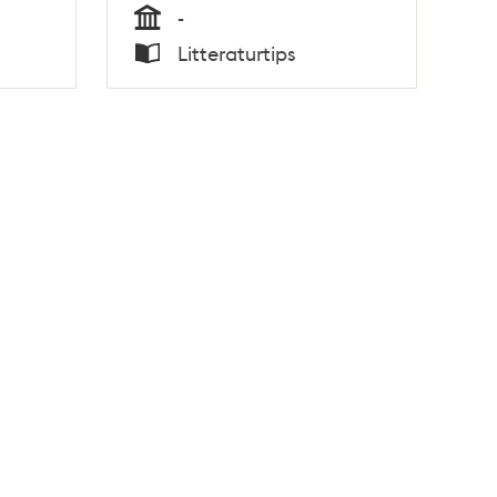
-
Tid
Litteraturtips
Typ