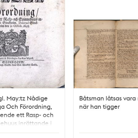
l. May:tz Nådige
Båtsman låtsas vara
a Och Förordning,
när han tigger
ende ett Rasp- och
ehuus inrättande i
holm" 1698