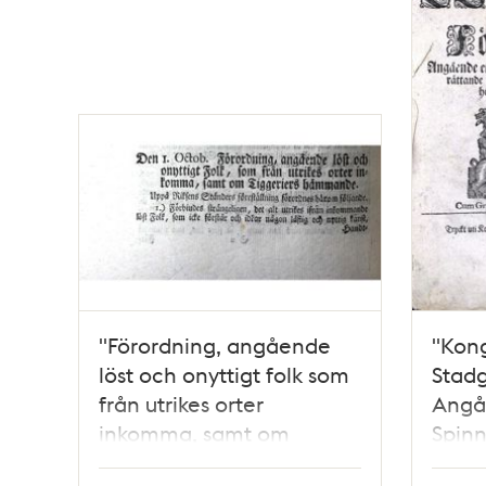
"Förordning, angående
"Kong
löst och onyttigt folk som
Stadg
från utrikes orter
Angå
inkomma, samt om
Spinn
tiggeriers hämmande"
Stock