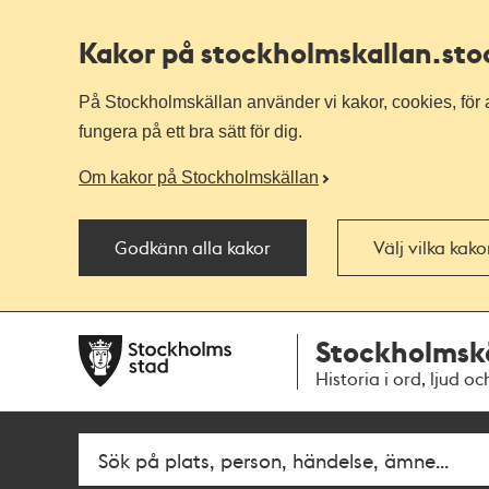
Kakor på stockholmskallan
.st
På Stockholmskällan använder vi kakor, cookies, för a
fungera på ett bra sätt för dig.
Om kakor på Stockholmskällan
Godkänn alla kakor
Välj vilka kak
Till
Till
Stockholmsk
navigationen
huvudinnehållet
Historia i ord, ljud oc
Fritextsök