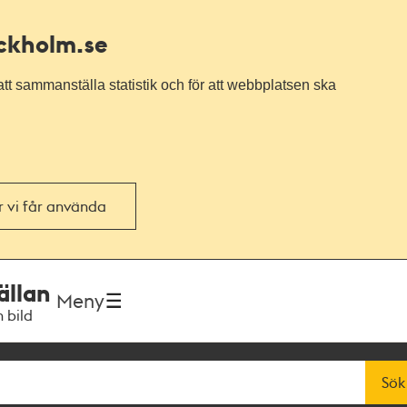
ockholm.se
tt sammanställa statistik och för att webbplatsen ska
or vi får använda
ällan
Meny
h bild
Sök