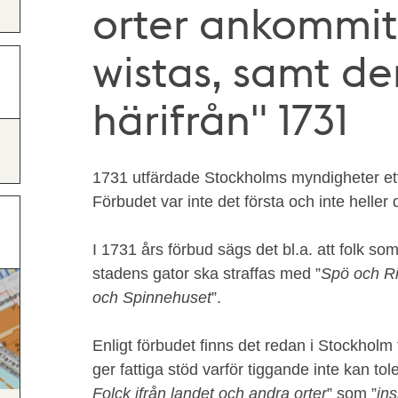
orter ankommit 
wistas, samt de
härifrån" 1731
1731 utfärdade Stockholms myndigheter ett 
Förbudet var inte det första och inte heller d
I 1731 års förbud sägs det bl.a. att folk som
stadens gator ska straffas med ”
Spö och Ri
och Spinnehuset
”.
Enligt förbudet finns det redan i Stockholm 
ger fattiga stöd varför tiggande inte kan tole
Folck ifrån landet och andra orter
” som ”
in