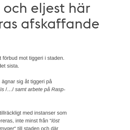
och eljest här
ras afskaffande
förbud mot tiggeri i staden.
et sista.
 ägnar sig åt tiggeri på
is
/…/
samt arbete på Rasp-
tillräckligt med instanser som
reras, inte minst från ”
löst
smyger
” till staden och där