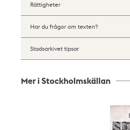
Rättigheter
Har du frågor om texten?
Stadsarkivet tipsar
Mer i Stockholmskällan
Relaterade
poster
och
teman