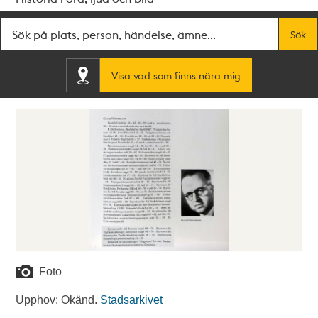
Fritextsök
Sök
Visa vad som finns nära mig
Foto
Upphov: Okänd.
Stadsarkivet