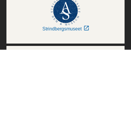
Strindbergsmuseet
Thielska Galleriet