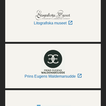
Litografiska museet
Prins Eugens Waldemarsudde