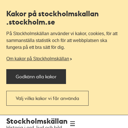
Kakor på stockholmskallan
.stockholm.se
På Stockholmskällan använder vi kakor, cookies, för att
sammanställa statistik och för att webbplatsen ska
fungera på ett bra sätt för dig.
Om kakor på Stockholmskällan
Godkänn alla kakor
Välj vilka kakor vi får använda
Till
Till
Stockholmskällan
navigationen
huvudinnehållet
Historia i ord, ljud och bild