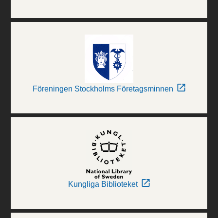
Föreningen Stockholms Företagsminnen
Kungliga Biblioteket