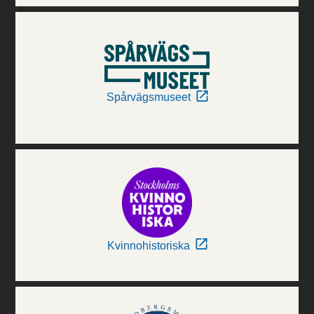
Spårvägsmuseet
Kvinnohistoriska