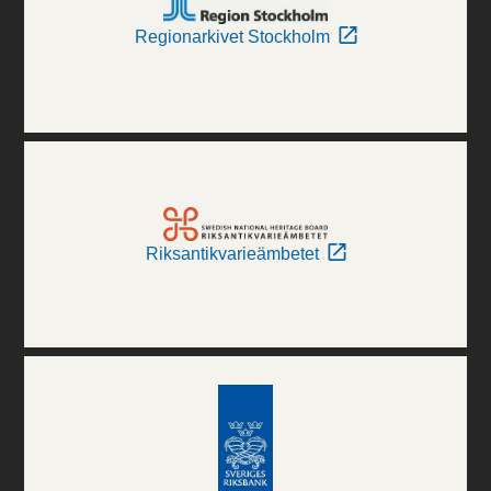
Regionarkivet Stockholm
Riksantikvarieämbetet