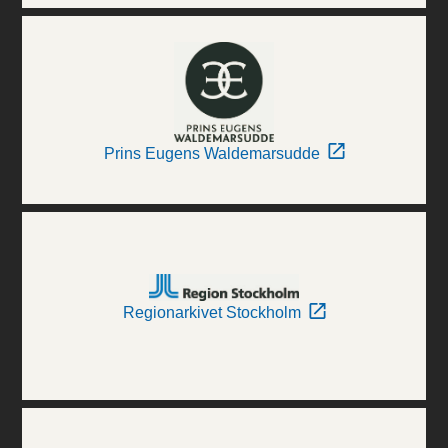
Prins Eugens Waldemarsudde
Regionarkivet Stockholm