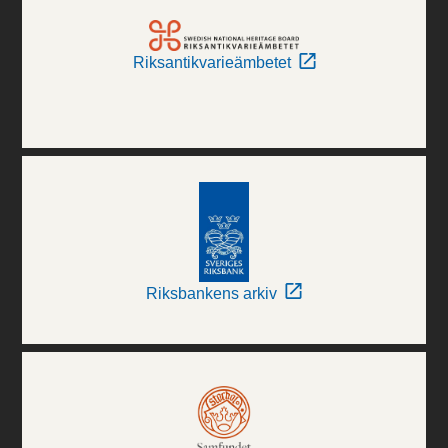
Riksantikvarieämbetet
Riksbankens arkiv