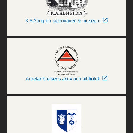
K A Almgren sidenväveri & museum
Arbetarrörelsens arkiv och bibliotek