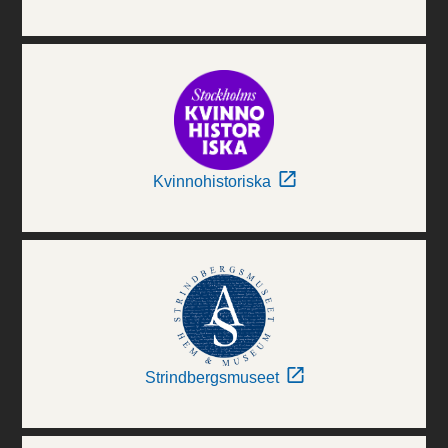
Kvinnohistoriska
Strindbergsmuseet