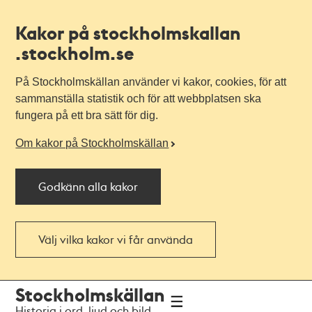
Kakor på stockholmskallan
.stockholm.se
På Stockholmskällan använder vi kakor, cookies, för att
sammanställa statistik och för att webbplatsen ska
fungera på ett bra sätt för dig.
Om kakor på Stockholmskällan
Godkänn alla kakor
Välj vilka kakor vi får använda
Till
Till
Stockholmskällan
navigationen
huvudinnehållet
Historia i ord, ljud och bild