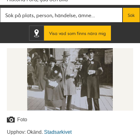
Fritextsök
Sök
Visa vad som finns nära mig
Foto
Upphov: Okänd.
Stadsarkivet