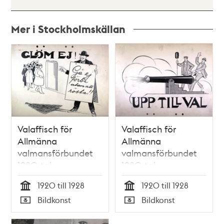
Mer i Stockholmskällan
Relaterade
poster
och
teman
Valaffisch för
Valaffisch för
Allmänna
Allmänna
valmansförbundet
valmansförbundet
1920-tal
1920-tal
1920 till 1928
1920 till 1928
Tid
Tid
Bildkonst
Bildkonst
Typ
Typ