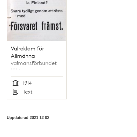
Valreklam för
Allmänna
valmansförbundet
1914
1914
Tid
Text
Typ
Uppdaterad
2021-12-02