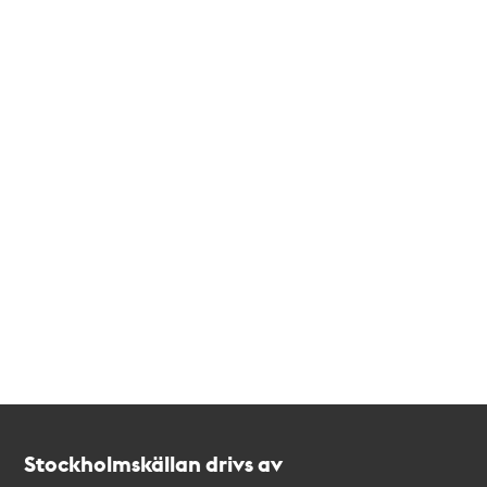
Kontakt
Stockholmskällan
Stockholmskällan drivs av