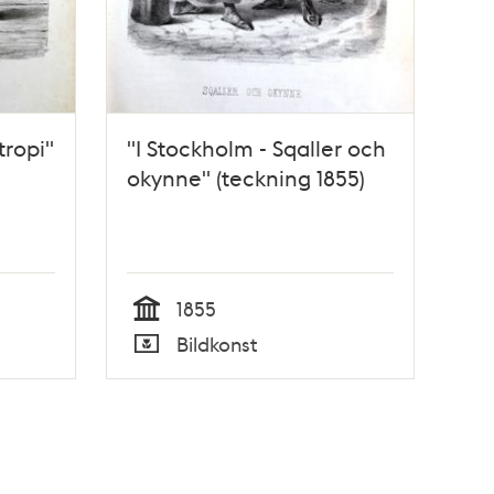
tropi"
"I Stockholm - Sqaller och
okynne" (teckning 1855)
1855
Tid
Bildkonst
Typ