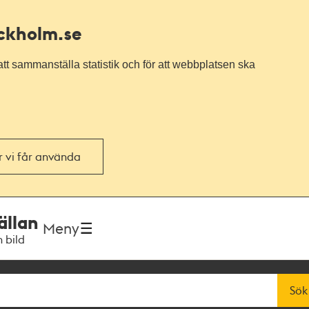
ockholm.se
tt sammanställa statistik och för att webbplatsen ska
or vi får använda
ällan
Meny
h bild
Sök