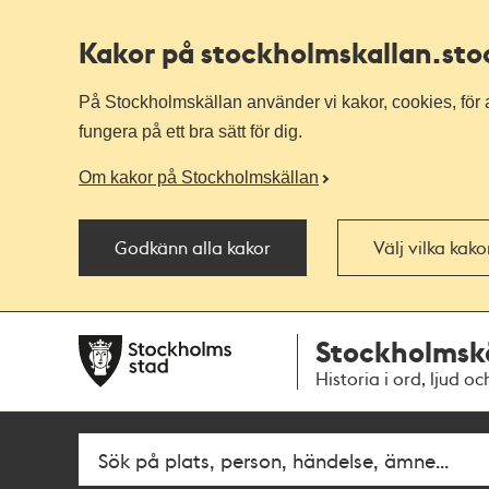
Kakor på stockholmskallan
.st
På Stockholmskällan använder vi kakor, cookies, för a
fungera på ett bra sätt för dig.
Om kakor på Stockholmskällan
Godkänn alla kakor
Välj vilka kak
Till
Till
Stockholmsk
navigationen
huvudinnehållet
Historia i ord, ljud oc
Fritextsök