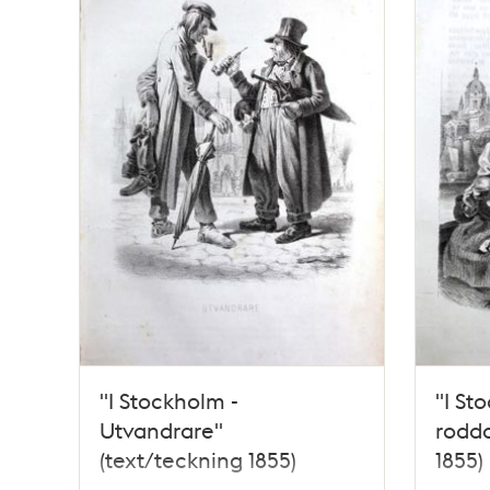
"I Stockholm -
"I St
Utvandrare"
rodda
(text/teckning 1855)
1855)