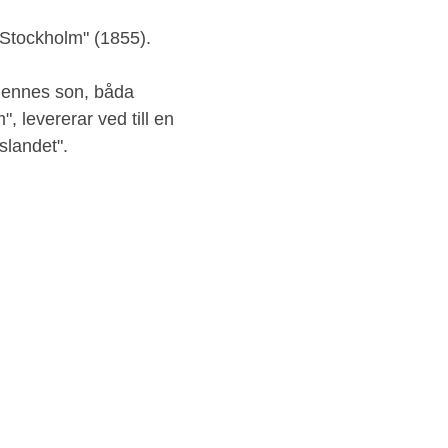
 Stockholm" (1855).
hennes son, båda
 levererar ved till en
landet".