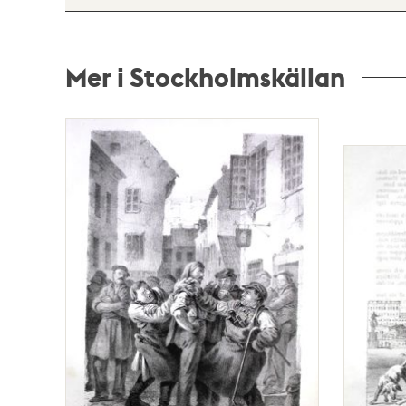
Mer i Stockholmskällan
Relaterade
poster
och
teman