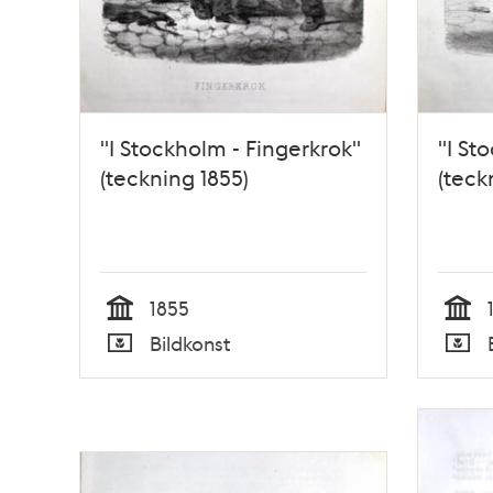
"I Stockholm - Fingerkrok"
"I St
(teckning 1855)
(teck
1855
Tid
Tid
Bildkonst
Typ
Typ