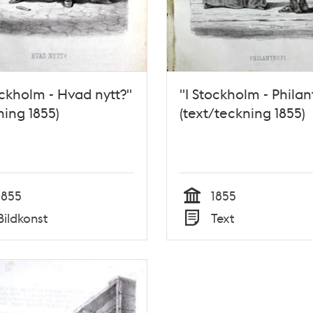
ockholm - Hvad nytt?"
"I Stockholm - Philan
ning 1855)
(text/teckning 1855)
1855
1855
Tid
Bildkonst
Text
Typ