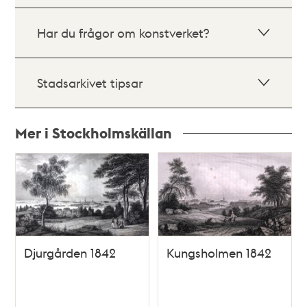
Har du frågor om konstverket?
Stadsarkivet tipsar
Mer i Stockholmskällan
Relaterade
poster
och
teman
Djurgården 1842
Kungsholmen 1842