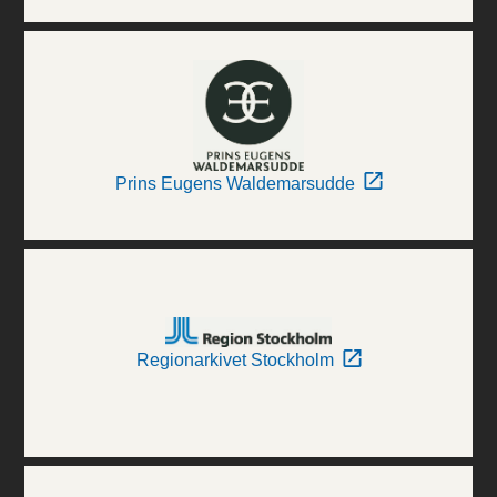
Prins Eugens Waldemarsudde
Regionarkivet Stockholm