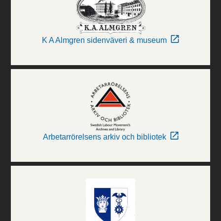
K A Almgren sidenväveri & museum
Arbetarrörelsens arkiv och bibliotek