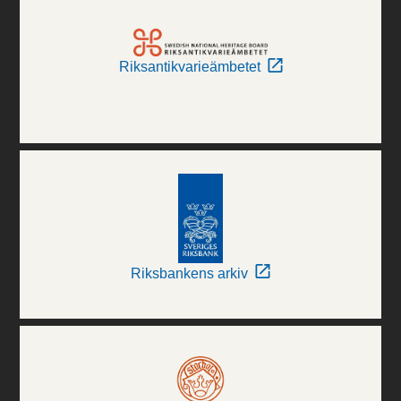
Riksantikvarieämbetet
Riksbankens arkiv