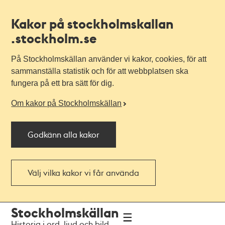
Kakor på stockholmskallan
.stockholm.se
På Stockholmskällan använder vi kakor, cookies, för att
sammanställa statistik och för att webbplatsen ska
fungera på ett bra sätt för dig.
Om kakor på Stockholmskällan
Godkänn alla kakor
Välj vilka kakor vi får använda
Till
Till
Stockholmskällan
navigationen
huvudinnehållet
Historia i ord, ljud och bild