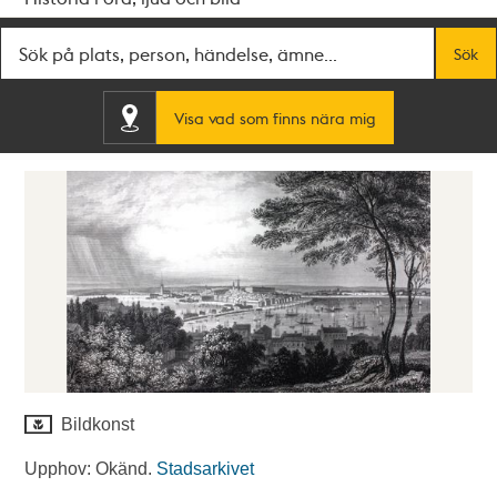
Fritextsök
Sök
Visa vad som finns nära mig
Bildkonst
Upphov: Okänd.
Stadsarkivet