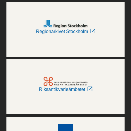
Regionarkivet Stockholm
Riksantikvarieämbetet