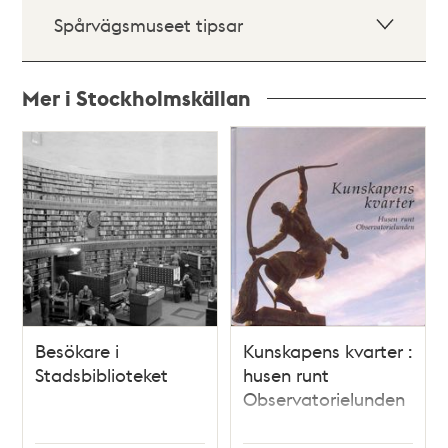
Spårvägsmuseet tipsar
Mer i Stockholmskällan
Relaterade
poster
och
teman
Besökare i
Kunskapens kvarter :
Stadsbiblioteket
husen runt
Observatorielunden