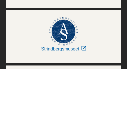
Strindbergsmuseet
Thielska Galleriet