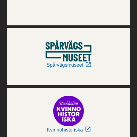
Spårvägsmuseet
Kvinnohistoriska