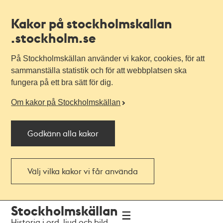
Kakor på stockholmskallan
.stockholm.se
På Stockholmskällan använder vi kakor, cookies, för att
sammanställa statistik och för att webbplatsen ska
fungera på ett bra sätt för dig.
Om kakor på Stockholmskällan
Godkänn alla kakor
Välj vilka kakor vi får använda
Till
Till
Stockholmskällan
navigationen
huvudinnehållet
Historia i ord, ljud och bild