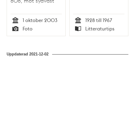
606, mot sydväst
1 oktober 2003
1928 till 1967
Tid
Tid
Foto
Litteraturtips
Typ
Typ
Uppdaterad
2021-12-02