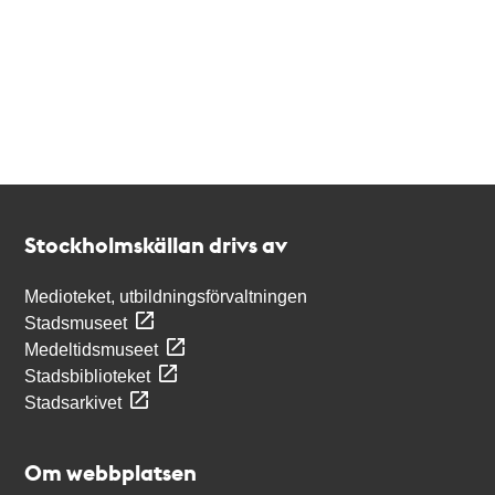
Kontakt
Stockholmskällan
Stockholmskällan drivs av
Medioteket, utbildningsförvaltningen
Stadsmuseet
Medeltidsmuseet
Stadsbiblioteket
Stadsarkivet
Om webbplatsen