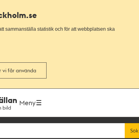
ockholm.se
tt sammanställa statistik och för att webbplatsen ska
or vi får använda
ällan
Meny
h bild
Sök