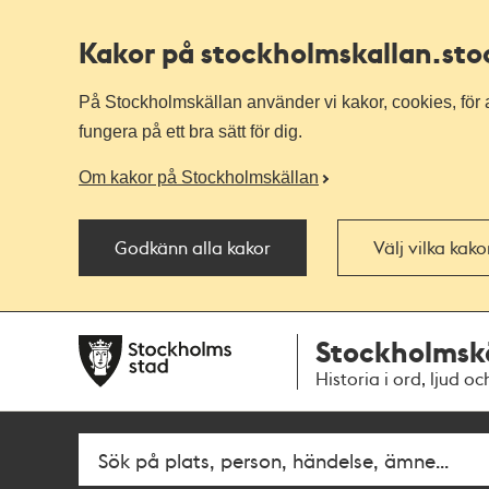
Kakor på stockholmskallan
.st
På Stockholmskällan använder vi kakor, cookies, för a
fungera på ett bra sätt för dig.
Om kakor på Stockholmskällan
Godkänn alla kakor
Välj vilka kak
Till
Till
Stockholmsk
navigationen
huvudinnehållet
Historia i ord, ljud oc
Fritextsök