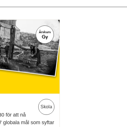
Årskurs
Gy
Skola
 för att nå
7 globala mål som syftar