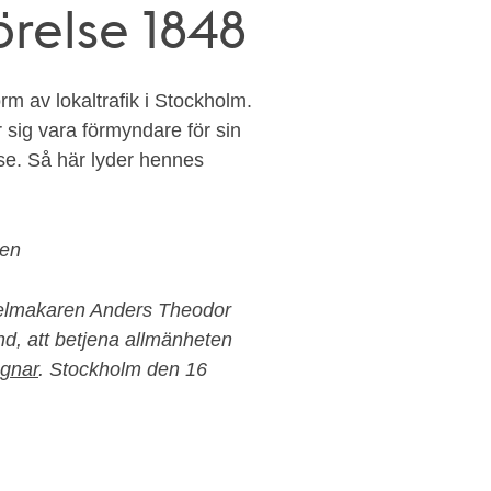
relse 1848
m av lokaltrafik i Stockholm.
 sig vara förmyndare för sin
lse. Så här lyder hennes
den
delmakaren Anders Theodor
nd, att betjena allmänheten
gnar
. Stockholm den 16