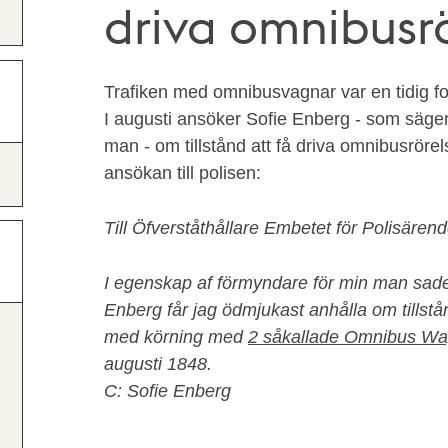
driva omnibusrö
Trafiken med omnibusvagnar var en tidig for
I augusti ansöker Sofie Enberg - som säger
man - om tillstånd att få driva omnibusröre
ansökan till polisen:
Till Öfverståthållare Embetet för Polisären
I egenskap af förmyndare för min man sa
Enberg får jag ödmjukast anhålla om tillstå
med körning med
2 såkallade Omnibus Wa
augusti 1848.
C: Sofie Enberg