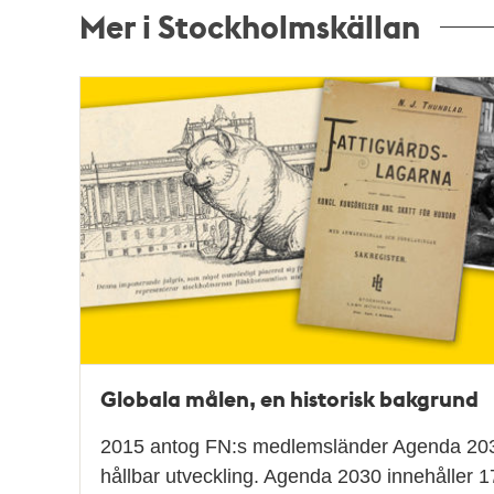
Mer i Stockholmskällan
Relaterade
poster
och
teman
Globala målen, en historisk bakgrund
2015 antog FN:s medlemsländer Agenda 2030
hållbar utveckling. Agenda 2030 innehåller 1