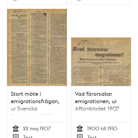
Typ
Typ
fattigvårdsnämnd
Stort möte i
Vad förorsakar
emigrationsfrågan,
emigrationen, ur
ur Svenska
Aftonbladet 1907
Dagbladet 1907
22 maj 1907
1900 till 1910
Tid
Tid
Text
Text