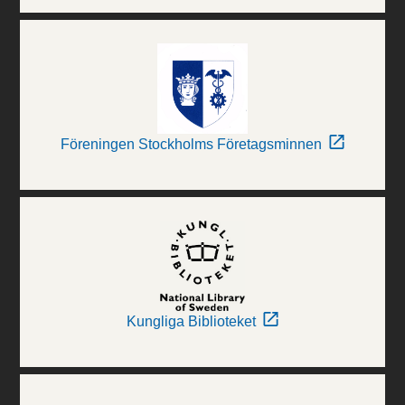
Föreningen Stockholms Företagsminnen
Kungliga Biblioteket