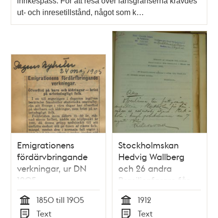
inrikespass. För att resa över länsgränserna krävdes
ut- och inresetillstånd, något som k…
Emigrationens
Stockholmskan
fördärvbringande
Hedvig Wallberg
verkningar, ur DN
och 26 andra
1905
Brasilienfarare får
hjälp hem till Sverige
1850 till 1905
1912
- rapport till
Tid
Tid
Text
Text
Stockholms