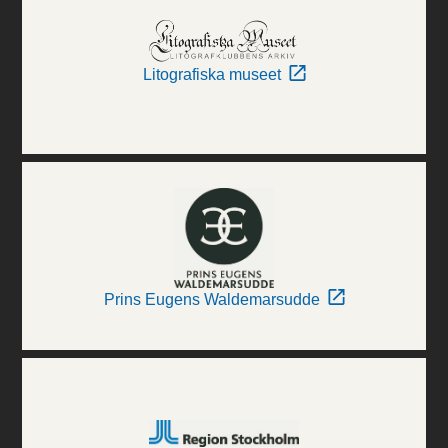
Litografiska museet
Prins Eugens Waldemarsudde