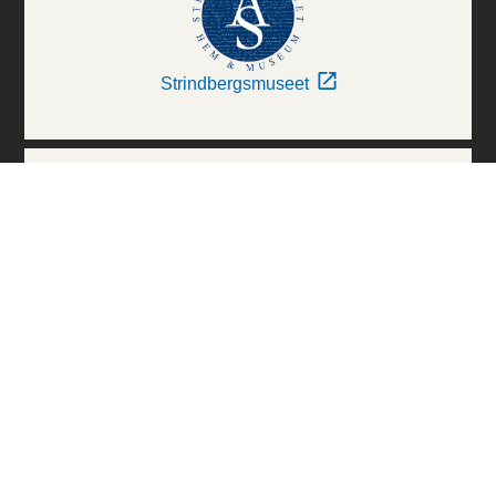
Strindbergsmuseet
Thielska Galleriet
Världskulturmuseerna