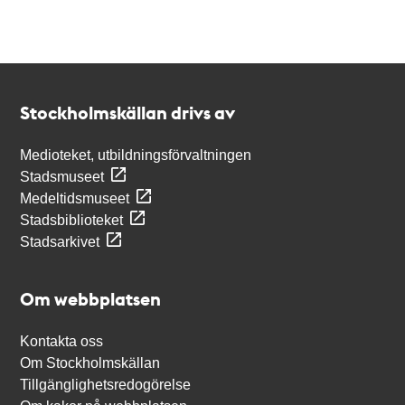
Kontakt
Stockholmskällan
Stockholmskällan drivs av
Medioteket, utbildningsförvaltningen
Stadsmuseet
Medeltidsmuseet
Stadsbiblioteket
Stadsarkivet
Om webbplatsen
Kontakta oss
Om Stockholmskällan
Tillgänglighetsredogörelse