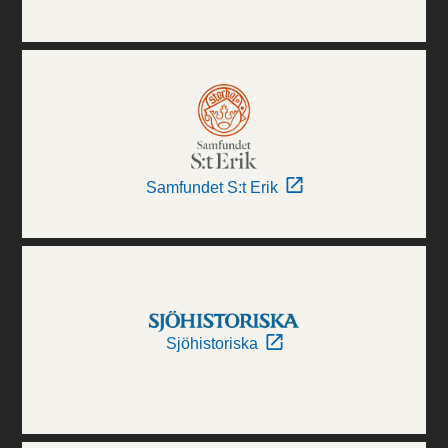
Samfundet S:t Erik
Sjöhistoriska