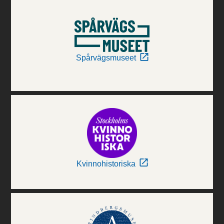
Spårvägsmuseet
Kvinnohistoriska