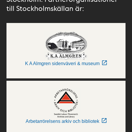
till Stockholmskällan är:
K A Almgren sidenväveri & museum
Arbetarrörelsens arkiv och bibliotek