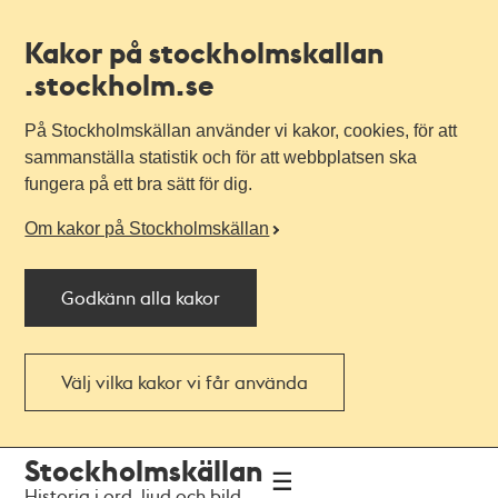
Kakor på stockholmskallan
.stockholm.se
På Stockholmskällan använder vi kakor, cookies, för att
sammanställa statistik och för att webbplatsen ska
fungera på ett bra sätt för dig.
Om kakor på Stockholmskällan
Godkänn alla kakor
Välj vilka kakor vi får använda
Till
Till
Stockholmskällan
navigationen
huvudinnehållet
Historia i ord, ljud och bild