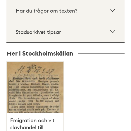
Har du frågor om texten?
Stadsarkivet tipsar
Mer i Stockholmskällan
Relaterade
poster
och
teman
Emigration och vit
slavhandel till