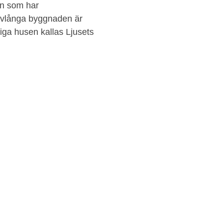
an som har
avlånga byggnaden är
tiga husen kallas Ljusets