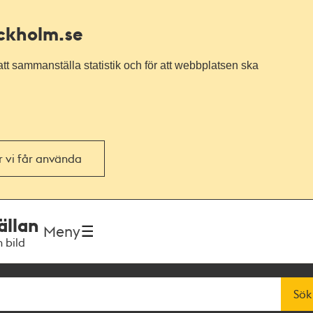
ockholm.se
tt sammanställa statistik och för att webbplatsen ska
or vi får använda
ällan
Meny
h bild
Sök