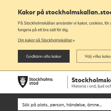
Kakor på stockholmskallan
.st
På Stockholmskällan använder vi kakor, cookies, för a
fungera på ett bra sätt för dig.
Om kakor på Stockholmskällan
Godkänn alla kakor
Välj vilka kak
Till
Till
Stockholmsk
navigationen
huvudinnehållet
Historia i ord, ljud oc
Fritextsök