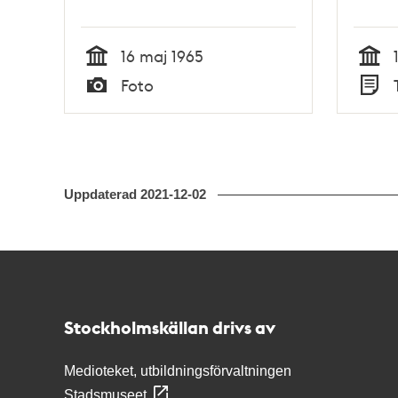
16 maj 1965
Tid
Tid
Foto
Typ
Typ
Uppdaterad
2021-12-02
Kontakt
Stockholmskällan
Stockholmskällan drivs av
Medioteket, utbildningsförvaltningen
Stadsmuseet