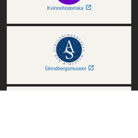
Kvinnohistoriska
Strindbergsmuseet
Thielska Galleriet