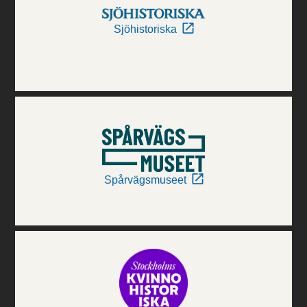
Sjöhistoriska
Spårvägsmuseet