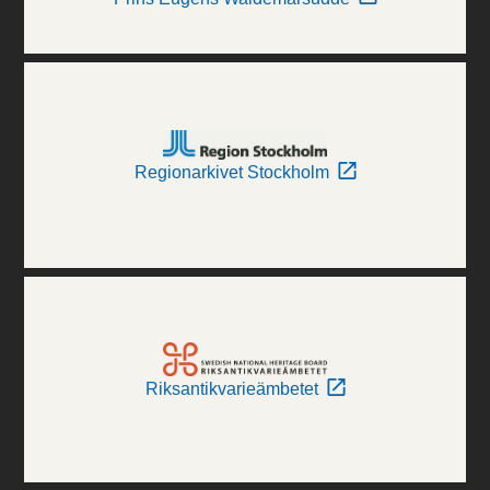
Regionarkivet Stockholm
Riksantikvarieämbetet