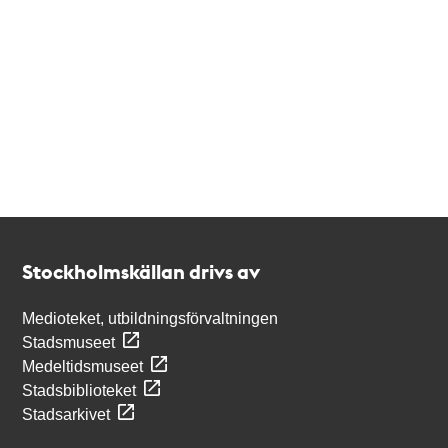
Kontakt
Stockholmskällan
Stockholmskällan drivs av
Medioteket, utbildningsförvaltningen
Stadsmuseet
Medeltidsmuseet
Stadsbiblioteket
Stadsarkivet