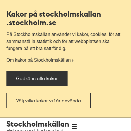
Kakor på stockholmskallan
.stockholm.se
På Stockholmskällan använder vi kakor, cookies, för att
sammanställa statistik och för att webbplatsen ska
fungera på ett bra sätt för dig.
Om kakor på Stockholmskällan
Godkänn alla kakor
Välj vilka kakor vi får använda
Till
Till
Stockholmskällan
navigationen
huvudinnehållet
Historia i ord, ljud och bild