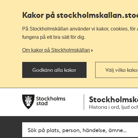
Kakor på stockholmskallan
.st
På Stockholmskällan använder vi kakor, cookies, för a
fungera på ett bra sätt för dig.
Om kakor på Stockholmskällan
Godkänn alla kakor
Välj vilka kak
Till
Till
Stockholmsk
navigationen
huvudinnehållet
Historia i ord, ljud oc
Fritextsök