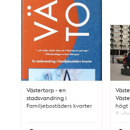
Västertorp - en
Väste
stadsvandring i
Väste
Familjebostäders kvarter
högt 
11 vå