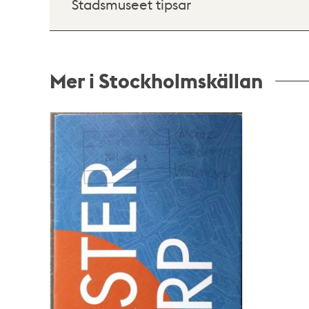
Stadsmuseet tipsar
Mer i Stockholmskällan
Relaterade
poster
och
teman