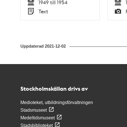
1949 till 1954
Tid
Tid
Text
Typ
Typ
Uppdaterad
2021-12-02
Kontakt
Stockholmskällan
Stockholmskällan drivs av
Medioteket, utbildningsförvaltningen
Stadsmuseet
Medeltidsmuseet
Stadsbiblioteket