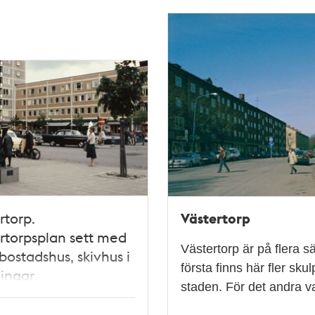
Västertorp
rtorp.
rtorpsplan sett med
Västertorp är på flera s
bostadshus, skivhus i
första finns här fler sk
ningar.
staden. För det andra v