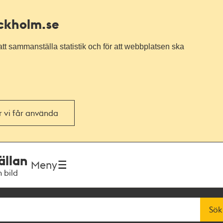
ockholm.se
tt sammanställa statistik och för att webbplatsen ska
or vi får använda
ällan
Meny
h bild
Sök