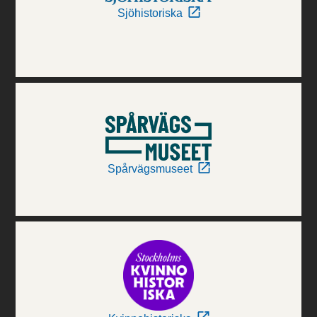
Sjöhistoriska
Spårvägsmuseet