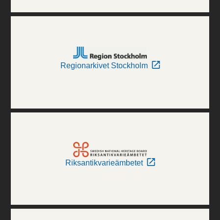
Regionarkivet Stockholm
Riksantikvarieämbetet