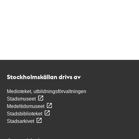
Kontakt
Stockholmskällan
Stockholmskällan drivs av
Medioteket, utbildningsförvaltningen
Stadsmuseet
Medeltidsmuseet
Stadsbiblioteket
Stadsarkivet