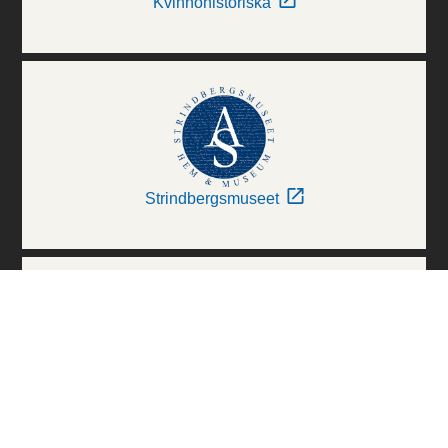
Kvinnohistoriska
Strindbergsmuseet
Thielska Galleriet