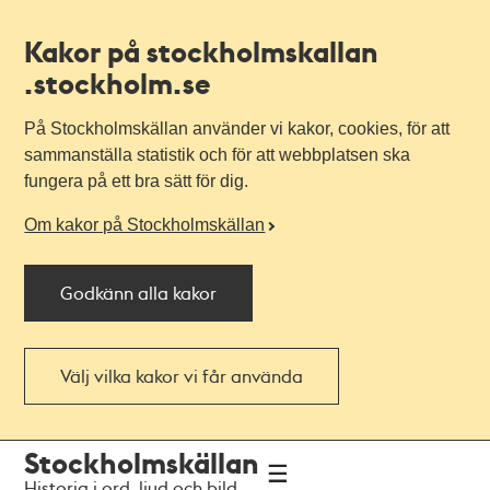
Kakor på stockholmskallan
.stockholm.se
På Stockholmskällan använder vi kakor, cookies, för att
sammanställa statistik och för att webbplatsen ska
fungera på ett bra sätt för dig.
Om kakor på Stockholmskällan
Godkänn alla kakor
Välj vilka kakor vi får använda
Till
Till
Stockholmskällan
navigationen
huvudinnehållet
Historia i ord, ljud och bild