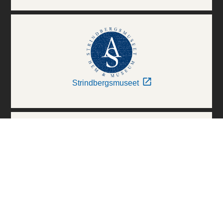
Strindbergsmuseet
Thielska Galleriet