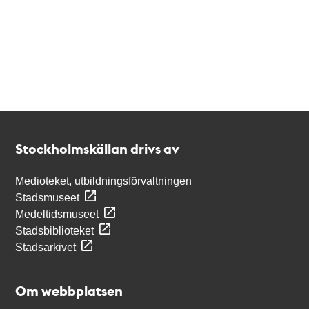
Kontakt
Stockholmskällan
Stockholmskällan drivs av
Medioteket, utbildningsförvaltningen
Stadsmuseet
Medeltidsmuseet
Stadsbiblioteket
Stadsarkivet
Om webbplatsen