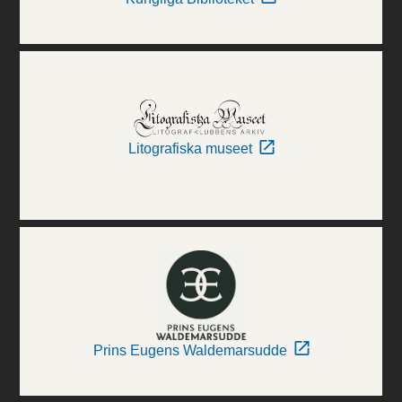
Litografiska museet
Prins Eugens Waldemarsudde