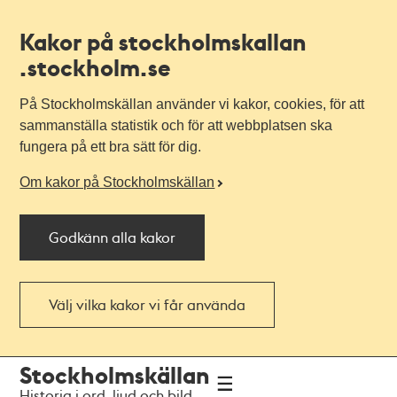
Kakor på stockholmskallan
.stockholm.se
På Stockholmskällan använder vi kakor, cookies, för att
sammanställa statistik och för att webbplatsen ska
fungera på ett bra sätt för dig.
Om kakor på Stockholmskällan
Godkänn alla kakor
Välj vilka kakor vi får använda
Till
Till
Stockholmskällan
navigationen
huvudinnehållet
Historia i ord, ljud och bild