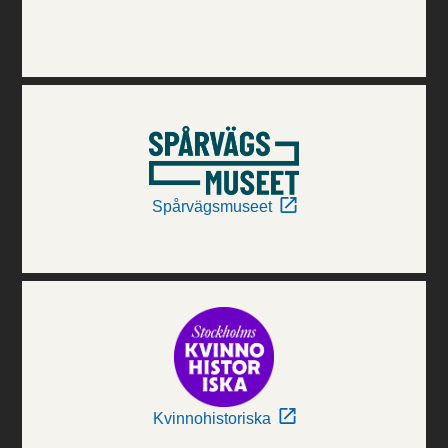
Spårvägsmuseet
Kvinnohistoriska