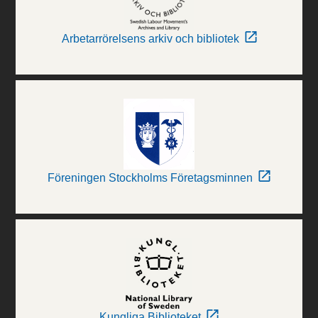
Arbetarrörelsens arkiv och bibliotek
Föreningen Stockholms Företagsminnen
Kungliga Biblioteket