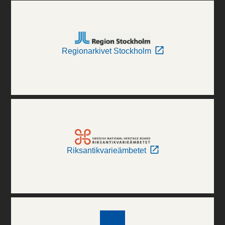
Regionarkivet Stockholm
Riksantikvarieämbetet