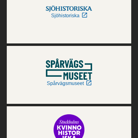
Sjöhistoriska
Spårvägsmuseet