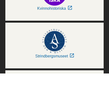
Kvinnohistoriska
Strindbergsmuseet
Thielska Galleriet