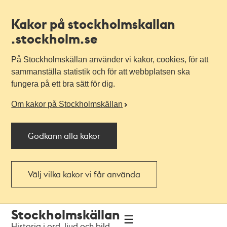
Kakor på stockholmskallan
.stockholm.se
På Stockholmskällan använder vi kakor, cookies, för att
sammanställa statistik och för att webbplatsen ska
fungera på ett bra sätt för dig.
Om kakor på Stockholmskällan
Godkänn alla kakor
Välj vilka kakor vi får använda
Till
Till
Stockholmskällan
navigationen
huvudinnehållet
Historia i ord, ljud och bild