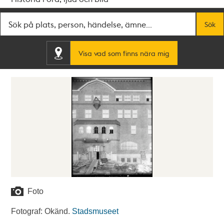
Fritextsök
Sök
Visa vad som finns nära mig
Foto
Fotograf: Okänd.
Stadsmuseet