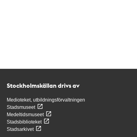
Kontakt
Stockholmskällan
Stockholmskällan drivs av
Medioteket, utbildningsförvaltningen
Stadsmuseet
Medeltidsmuseet
Stadsbiblioteket
Stadsarkivet