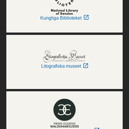
Kungliga Biblioteket
Litografiska museet