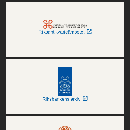
Riksantikvarieämbetet
Riksbankens arkiv