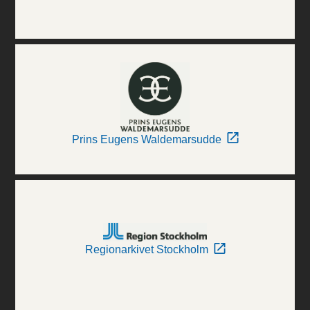
Prins Eugens Waldemarsudde
Regionarkivet Stockholm