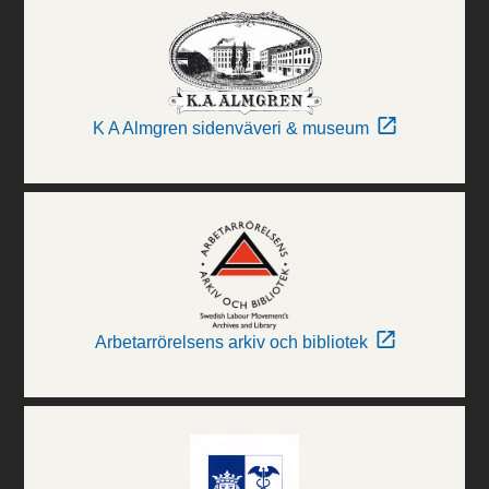
K A Almgren sidenväveri & museum
Arbetarrörelsens arkiv och bibliotek