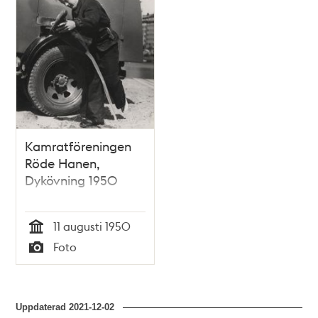
poster
och
teman
Kamratföreningen
Röde Hanen,
Dykövning 1950
11 augusti 1950
Tid
Foto
Typ
Uppdaterad
2021-12-02