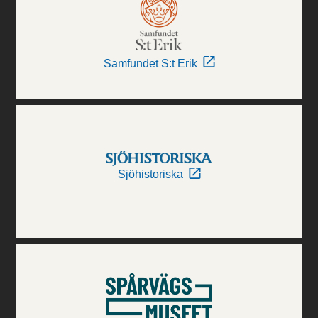
Samfundet S:t Erik
Sjöhistoriska