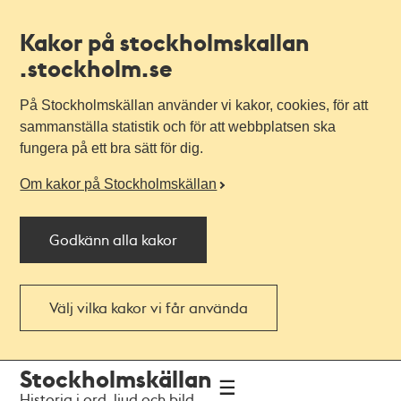
Kakor på stockholmskallan
.stockholm.se
På Stockholmskällan använder vi kakor, cookies, för att
sammanställa statistik och för att webbplatsen ska
fungera på ett bra sätt för dig.
Om kakor på Stockholmskällan
Godkänn alla kakor
Välj vilka kakor vi får använda
Till
Till
Stockholmskällan
navigationen
huvudinnehållet
Historia i ord, ljud och bild