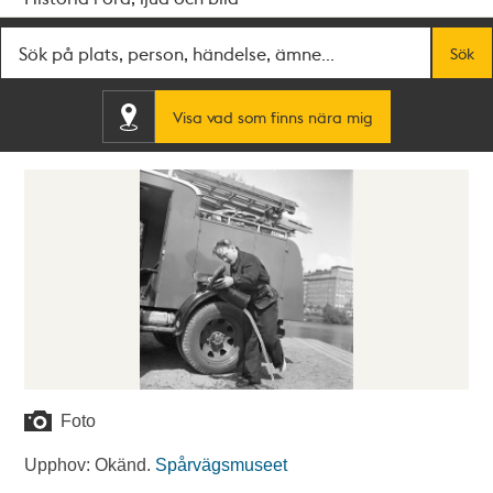
Fritextsök
Sök
Visa vad som finns nära mig
Foto
Upphov: Okänd.
Spårvägsmuseet