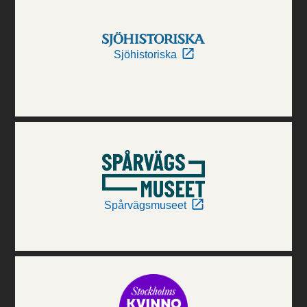
Sjöhistoriska
Spårvägsmuseet