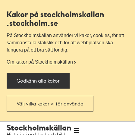
Kakor på stockholmskallan
.stockholm.se
På Stockholmskällan använder vi kakor, cookies, för att
sammanställa statistik och för att webbplatsen ska
fungera på ett bra sätt för dig.
Om kakor på Stockholmskällan
Godkänn alla kakor
Välj vilka kakor vi får använda
Till
Till
Stockholmskällan
navigationen
huvudinnehållet
Historia i ord, ljud och bild