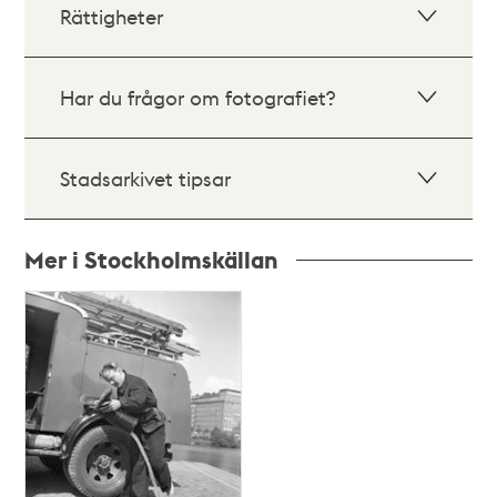
Rättigheter
Har du frågor om fotografiet?
Stadsarkivet tipsar
Mer i Stockholmskällan
Relaterade
poster
och
teman