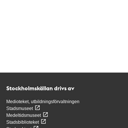
Kontakt
Stockholmskällan
Stockholmskällan drivs av
Medioteket, utbildningsförvaltningen
Stadsmuseet
Medeltidsmuseet
Stadsbiblioteket