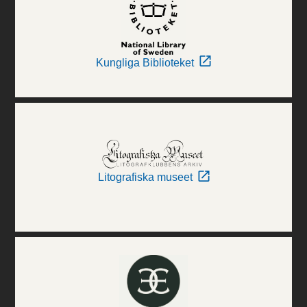
Kungliga Biblioteket
Litografiska museet