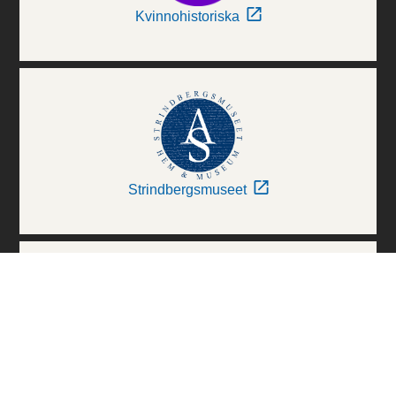
Kvinnohistoriska
Strindbergsmuseet
Thielska Galleriet