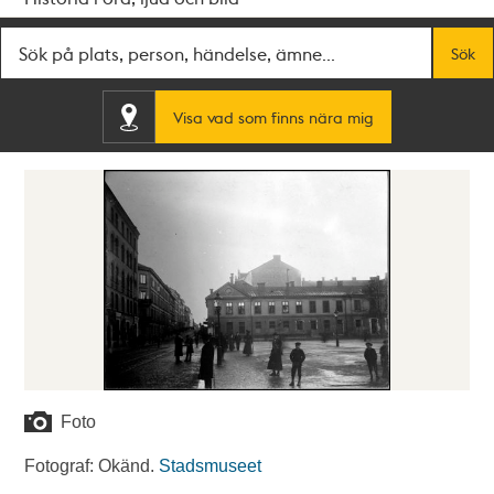
Fritextsök
Sök
Visa vad som finns nära mig
Foto
Fotograf: Okänd.
Stadsmuseet