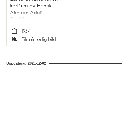
kortfilm av Henrik
Alm om Adolf
Fredriks torg
(Mariatorget)
1937
Tid
Film & rörlig bild
Typ
Uppdaterad
2021-12-02