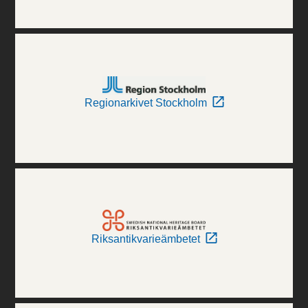
Regionarkivet Stockholm
Riksantikvarieämbetet