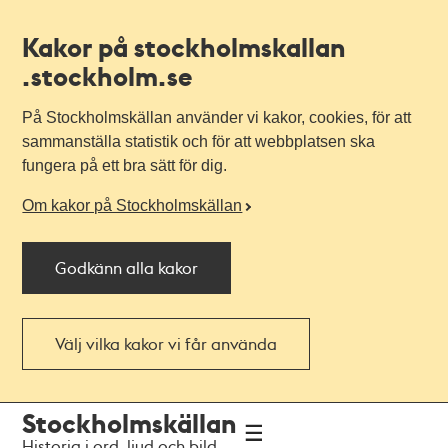
Kakor på stockholmskallan
.stockholm.se
På Stockholmskällan använder vi kakor, cookies, för att
sammanställa statistik och för att webbplatsen ska
fungera på ett bra sätt för dig.
Om kakor på Stockholmskällan
Godkänn alla kakor
Välj vilka kakor vi får använda
Till
Till
Stockholmskällan
navigationen
huvudinnehållet
Historia i ord, ljud och bild