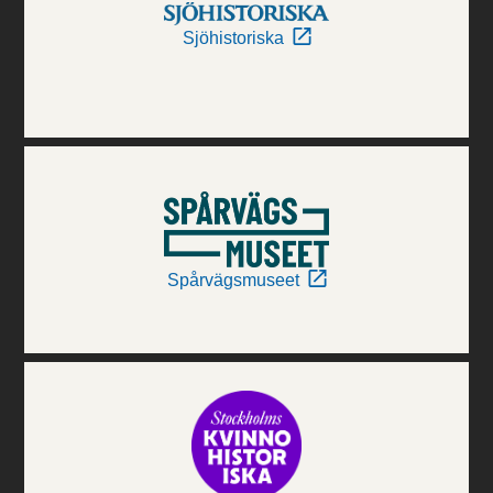
Sjöhistoriska
Spårvägsmuseet