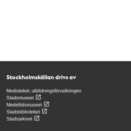
Kontakt
Stockholmskällan
Stockholmskällan drivs av
Medioteket, utbildningsförvaltningen
Stadsmuseet
Medeltidsmuseet
Stadsbiblioteket
Stadsarkivet