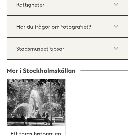
Rättigheter
Har du frågor om fotografiet?
Stadsmuseet tipsar
Mer i Stockholmskällan
Relaterade
poster
och
teman
Ett torgs historia: en