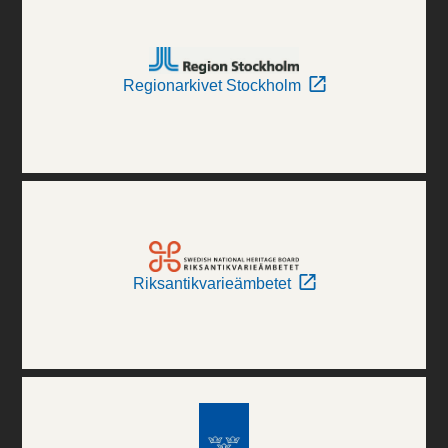
Regionarkivet Stockholm
Riksantikvarieämbetet