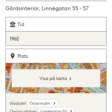
Gårdsinteriör, Linnégatan 55 - 57
Tid
1962
Plats
Visa på karta
Stadsdel:
Östermalm
Övriga platser:
Linnégatan 55