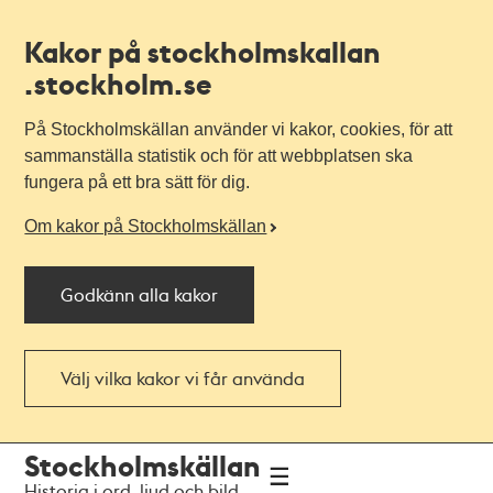
Kakor på stockholmskallan
.stockholm.se
På Stockholmskällan använder vi kakor, cookies, för att
sammanställa statistik och för att webbplatsen ska
fungera på ett bra sätt för dig.
Om kakor på Stockholmskällan
Godkänn alla kakor
Välj vilka kakor vi får använda
Till
Till
Stockholmskällan
navigationen
huvudinnehållet
Historia i ord, ljud och bild