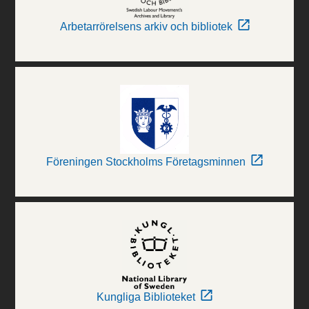
Arbetarrörelsens arkiv och bibliotek
Föreningen Stockholms Företagsminnen
Kungliga Biblioteket