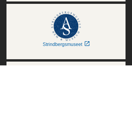
Strindbergsmuseet
Thielska Galleriet