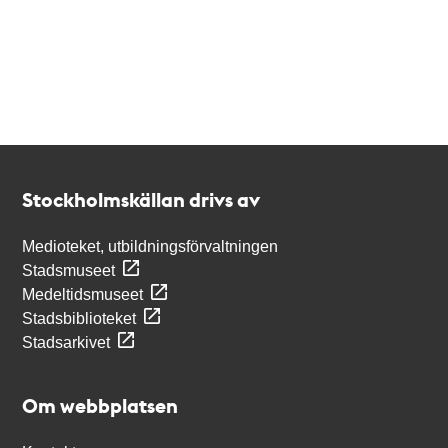
Kontakt
Stockholmskällan
Stockholmskällan drivs av
Medioteket, utbildningsförvaltningen
Stadsmuseet
Medeltidsmuseet
Stadsbiblioteket
Stadsarkivet
Om webbplatsen