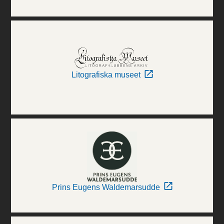
Litografiska museet
Prins Eugens Waldemarsudde