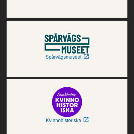
Spårvägsmuseet
Kvinnohistoriska