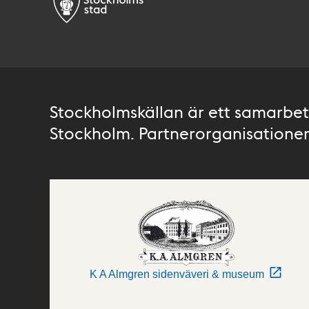
Stockholmskällan är ett samarbete
Stockholm. Partnerorganisationer 
K A Almgren sidenväveri & museum