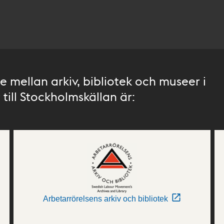
 mellan arkiv, bibliotek och museer i
till Stockholmskällan är:
Arbetarrörelsens arkiv och bibliotek