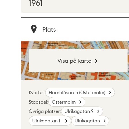
1961
Plats
Visa på karta
Kvarter:
Hornblåsaren (Östermalm)
Stadsdel:
Östermalm
Övriga platser:
Ulrikagatan 9
Ulrikagatan 11
Ulrikagatan