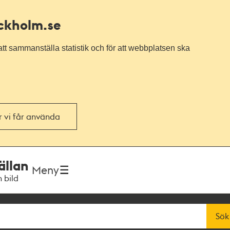
ockholm.se
tt sammanställa statistik och för att webbplatsen ska
or vi får använda
ällan
Meny
h bild
Sök