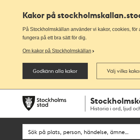
Kakor på stockholmskallan
.st
På Stockholmskällan använder vi kakor, cookies, för a
fungera på ett bra sätt för dig.
Om kakor på Stockholmskällan
Godkänn alla kakor
Välj vilka kak
Till
Till
Stockholmsk
navigationen
huvudinnehållet
Historia i ord, ljud oc
Fritextsök