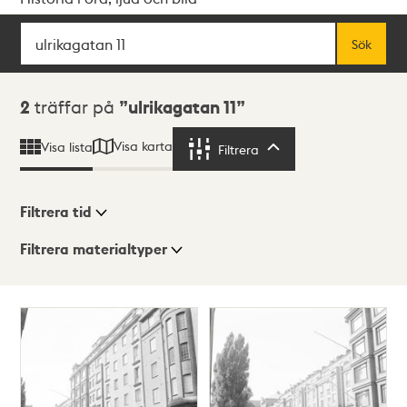
Sök
Fritextsök
Sök
Sökresultat
2
träffar på
ulrikagatan 11
Visa karta
Visa lista
Filtrera
Filtrera
Filtrera tid
Filtrera materialtyper
Visningsläge
Totalt
2
träffar
Lista
Karta