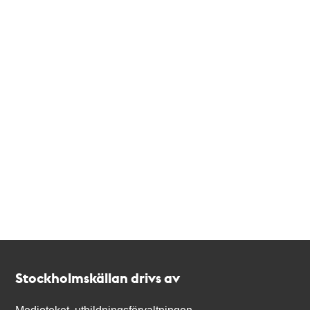
Kontakt
Stockholmskällan
Stockholmskällan drivs av