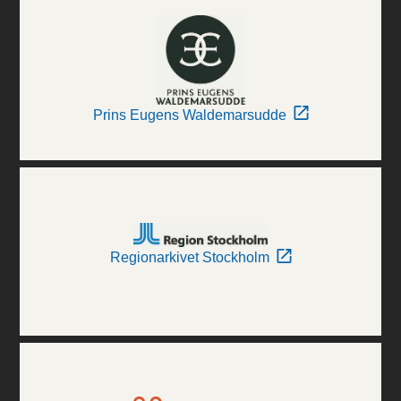
Prins Eugens Waldemarsudde
Regionarkivet Stockholm