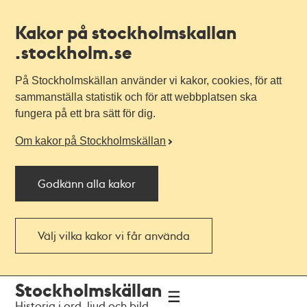
Kakor på stockholmskallan
.stockholm.se
På Stockholmskällan använder vi kakor, cookies, för att
sammanställa statistik och för att webbplatsen ska
fungera på ett bra sätt för dig.
Om kakor på Stockholmskällan
Godkänn alla kakor
Välj vilka kakor vi får använda
Till
Till
Stockholmskällan
navigationen
huvudinnehållet
Historia i ord, ljud och bild