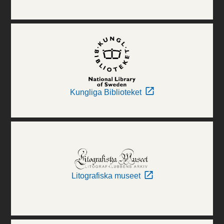
Kungliga Biblioteket
Litografiska museet