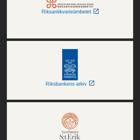
Riksantikvarieämbetet
Riksbankens arkiv