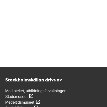
Kontakt
Stockholmskällan
Stockholmskällan drivs av
Medioteket, utbildningsförvaltningen
Stadsmuseet
Medeltidsmuseet