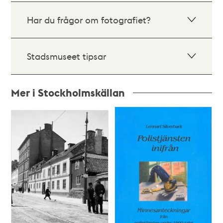
Har du frågor om fotografiet?
Stadsmuseet tipsar
Mer i Stockholmskällan
Relaterade
poster
och
teman