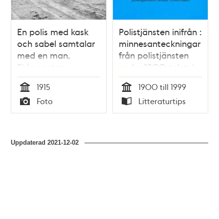
En polis med kask
Polistjänsten inifrån :
och sabel samtalar
minnesanteckningar
med en man.
från polistjänsten
Skånegatan
under 1900-talet /
västerut från
sammanställd av
1915
1900 till 1999
Nytorgsgatan.
Lennart Silverbark
Tid
Tid
Foto
Litteraturtips
Skånegatan 19, 17
Typ
Typ
och 15. Nu
Skånegatan 75-73
Uppdaterad
2021-12-02