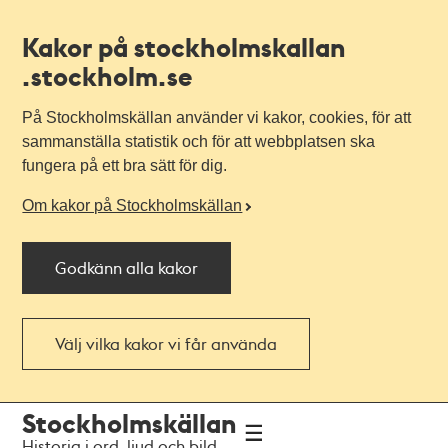
Kakor på stockholmskallan
.stockholm.se
På Stockholmskällan använder vi kakor, cookies, för att
sammanställa statistik och för att webbplatsen ska
fungera på ett bra sätt för dig.
Om kakor på Stockholmskällan
Godkänn alla kakor
Välj vilka kakor vi får använda
Till
Till
Stockholmskällan
navigationen
huvudinnehållet
Historia i ord, ljud och bild