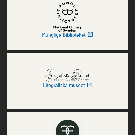
Kungliga Biblioteket
Litografiska museet