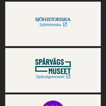
Sjöhistoriska
Spårvägsmuseet