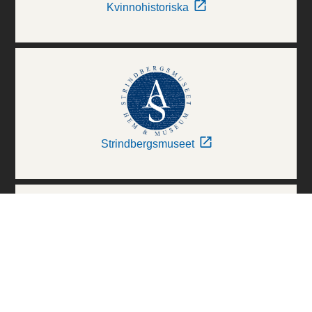
Kvinnohistoriska
Strindbergsmuseet
Thielska Galleriet