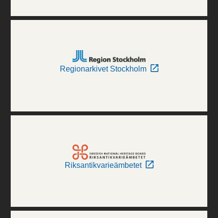
Regionarkivet Stockholm
Riksantikvarieämbetet