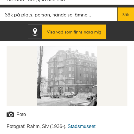
Fritextsök
Sök
Visa vad som finns nära mig
Foto
Fotograf: Rahm, Siv (1936-).
Stadsmuseet