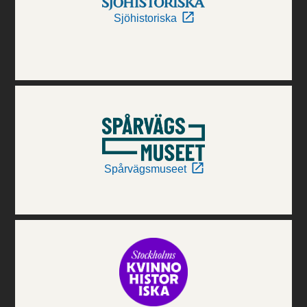
Sjöhistoriska
Spårvägsmuseet