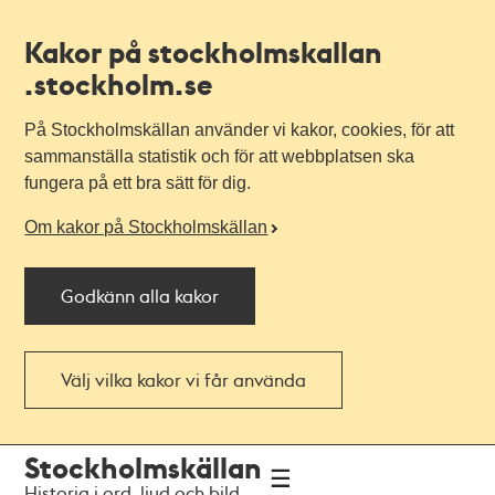
Kakor på stockholmskallan
.stockholm.se
På Stockholmskällan använder vi kakor, cookies, för att
sammanställa statistik och för att webbplatsen ska
fungera på ett bra sätt för dig.
Om kakor på Stockholmskällan
Godkänn alla kakor
Välj vilka kakor vi får använda
Till
Till
Stockholmskällan
navigationen
huvudinnehållet
Historia i ord, ljud och bild