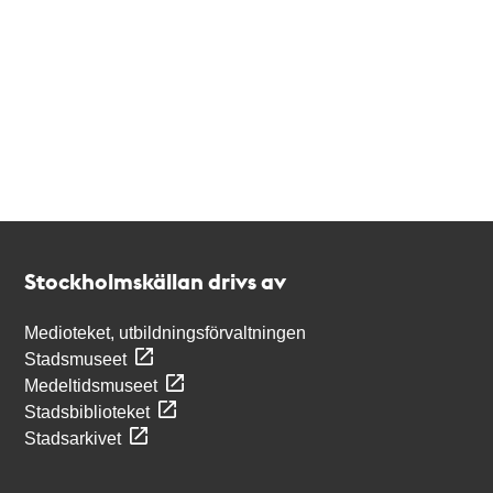
Kontakt
Stockholmskällan
Stockholmskällan drivs av
Medioteket, utbildningsförvaltningen
Stadsmuseet
Medeltidsmuseet
Stadsbiblioteket
Stadsarkivet