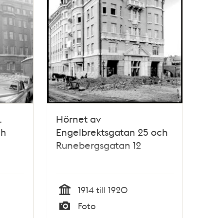
.
Hörnet av
.h
Engelbrektsgatan 25 och
Runebergsgatan 12
1914 till 1920
Tid
Foto