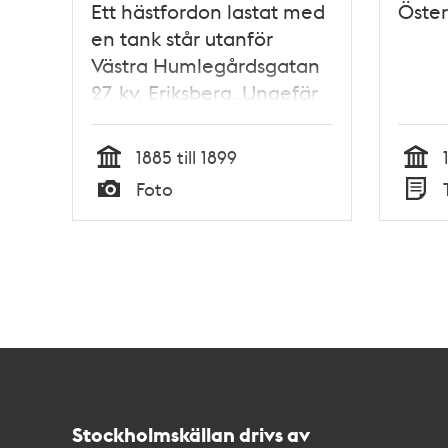
Ett hästfordon lastat med
Öste
en tank står utanför
Västra Humlegårdsgatan
27, kv. Eriksberg. Ungefär
vid nuvarande
Engelbreksgatan 25 och
1885 till 1899
Runebergsplan
Tid
Tid
Foto
Typ
Typ
Kontakt
Stockholmskällan
Stockholmskällan drivs av