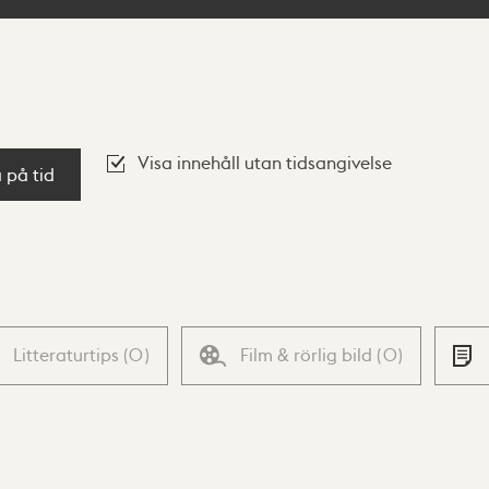
Visa innehåll utan tidsangivelse
a på tid
Litteraturtips
(
0
)
Film & rörlig bild
(
0
)