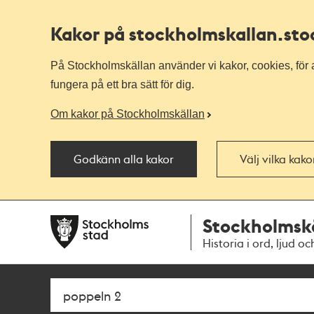
Kakor på stockholmskallan
.st
På Stockholmskällan använder vi kakor, cookies, för a
fungera på ett bra sätt för dig.
Om kakor på Stockholmskällan
Godkänn alla kakor
Välj vilka kak
Till
Till
Stockholmsk
navigationen
huvudinnehållet
Historia i ord, ljud oc
Sök
Fritextsök