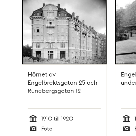
Hörnet av
Engel
Engelbrektsgatan 25 och
unde
Runebergsgatan 12
1910 till 1920
Tid
Tid
Foto