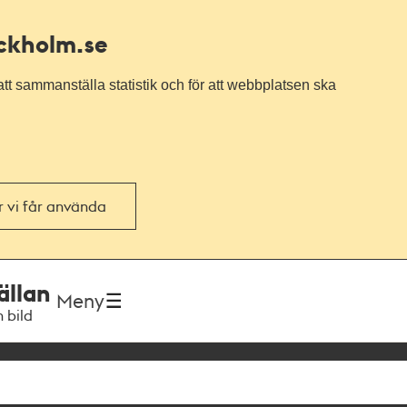
ockholm.se
tt sammanställa statistik och för att webbplatsen ska
or vi får använda
ällan
Meny
h bild