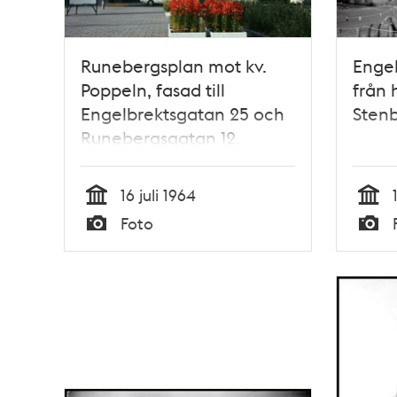
Runebergsplan mot kv.
Engel
Poppeln, fasad till
från 
Engelbrektsgatan 25 och
Sten
Runebergsgatan 12.
Reklampelare för
insektsmedlet Radar till
16 juli 1964
vänster
Tid
Tid
Foto
Typ
Typ