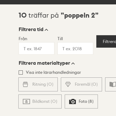
10
poppeln 2
träffar på
Sökresultat
Filtrera tid
Från
Till
Visningsläge
Filtrer
Filtrera materialtyper
Lista
Karta
Visa inte lärarhandledningar
Ritning
(
0
)
Föremål
(
0
)
Bildkonst
(
0
)
Foto
(
8
)