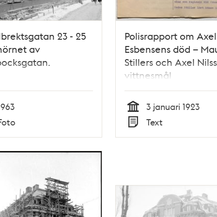
brektsgatan 23 - 25
Polisrapport om Axel
hörnet av
Esbensens död – Mau
bocksgatan.
Stillers och Axel Nils
vittnesmål
1963
3 januari 1923
Tid
Foto
Text
Typ