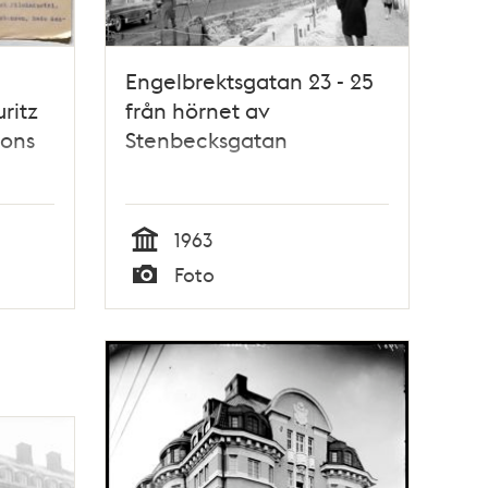
Engelbrektsgatan 23 - 25
ritz
från hörnet av
sons
Stenbecksgatan
1963
Tid
Foto
Typ