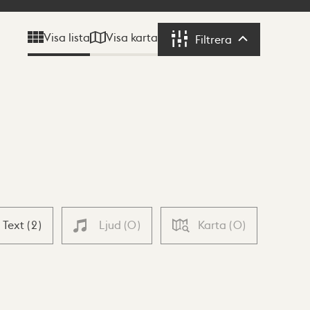
Visa karta
Visa lista
Filtrera
Filtrera
Text
(
2
)
Ljud
(
0
)
Karta
(
0
)