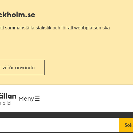
ockholm.se
tt sammanställa statistik och för att webbplatsen ska
or vi får använda
ällan
Meny
h bild
Sök