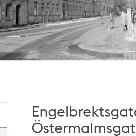
Engelbrektsgat
Östermalmsgata