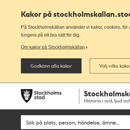
Kakor på stockholmskallan
.st
På Stockholmskällan använder vi kakor, cookies, för a
fungera på ett bra sätt för dig.
Om kakor på Stockholmskällan
Godkänn alla kakor
Välj vilka kak
Till
Till
Stockholmsk
navigationen
huvudinnehållet
Historia i ord, ljud oc
Fritextsök