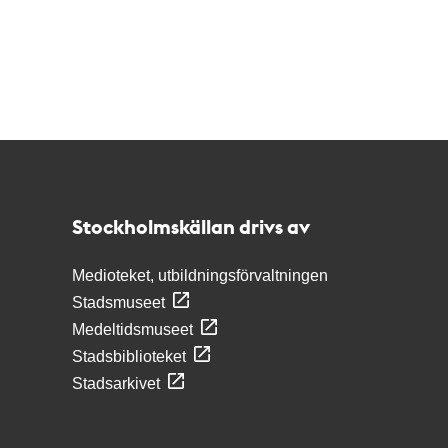
Kontakt
Stockholmskällan
Stockholmskällan drivs av
Medioteket, utbildningsförvaltningen
Stadsmuseet
Medeltidsmuseet
Stadsbiblioteket
Stadsarkivet