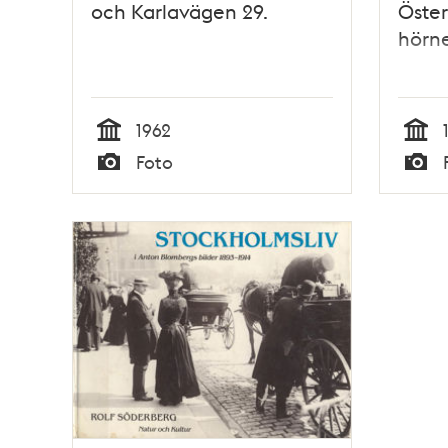
och Karlavägen 29.
Öste
hörne
1962
Tid
Tid
Foto
Typ
Typ