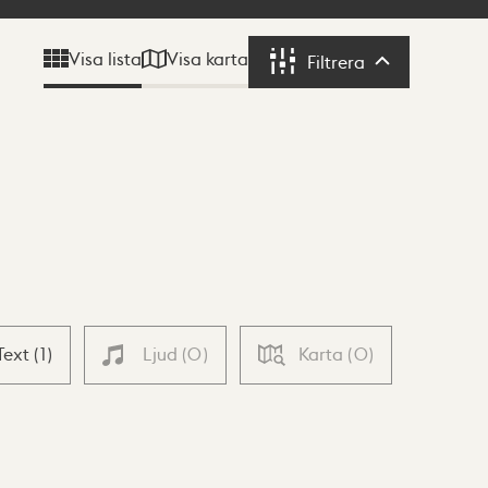
Visa karta
Visa lista
Filtrera
Filtrera
Text
(
1
)
Ljud
(
0
)
Karta
(
0
)