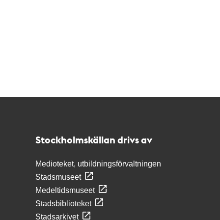
Kontakt
Stockholmskällan
Stockholmskällan drivs av
Medioteket, utbildningsförvaltningen
Stadsmuseet
Medeltidsmuseet
Stadsbiblioteket
Stadsarkivet