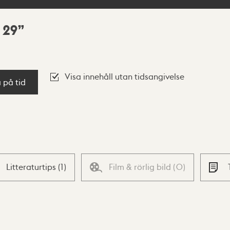
 29
Visa innehåll utan tidsangivelse
a på tid
Litteraturtips
(
1
)
Film & rörlig bild
(
0
)