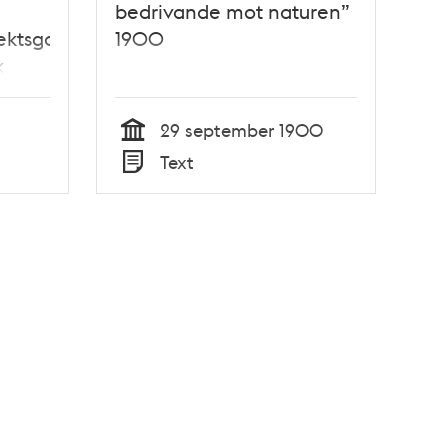
bedrivande mot naturen”
ektsgatan.
1900
k
get
ck
29 september 1900
Tid
Text
Typ