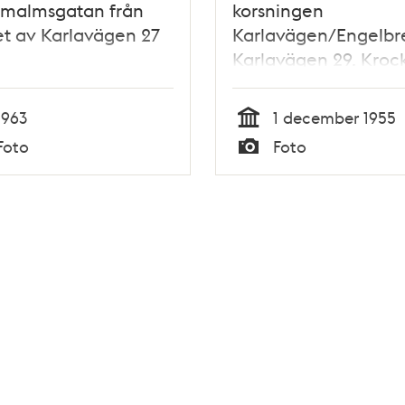
rmalmsgatan från
korsningen
t av Karlavägen 27
Karlavägen/Engelbr
Karlavägen 29. Kroc
mellan Djursholmstå
och en vedlastad tru
1963
1 december 1955
Tid
Foto
Foto
Typ