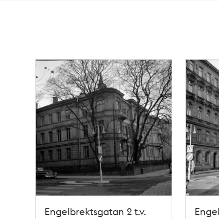
Totalt
5
träffar
Engelbrektsgatan 2 t.v.
Engel