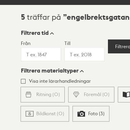
5
engelbrektsgatan
träffar på
Sökresultat
Filtrera tid
Från
Till
Visningsläge
Filtrer
Filtrera materialtyper
Lista
Karta
Visa inte lärarhandledningar
Ritning
(
0
)
Föremål
(
0
)
Bildkonst
(
0
)
Foto
(
3
)