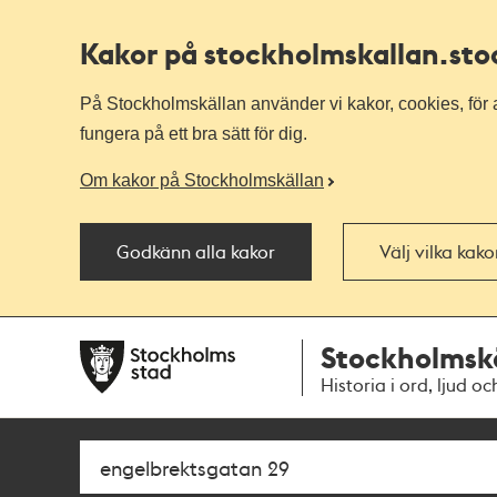
Kakor på stockholmskallan
.st
På Stockholmskällan använder vi kakor, cookies, för a
fungera på ett bra sätt för dig.
Om kakor på Stockholmskällan
Godkänn alla kakor
Välj vilka kak
Till
Till
Stockholmsk
navigationen
huvudinnehållet
Historia i ord, ljud oc
Sök
Fritextsök