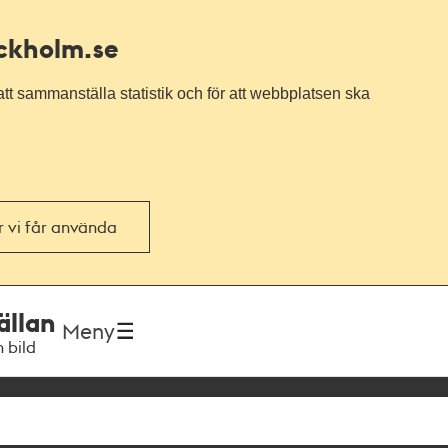
ockholm.se
tt sammanställa statistik och för att webbplatsen ska
or vi får använda
ällan
Meny
h bild