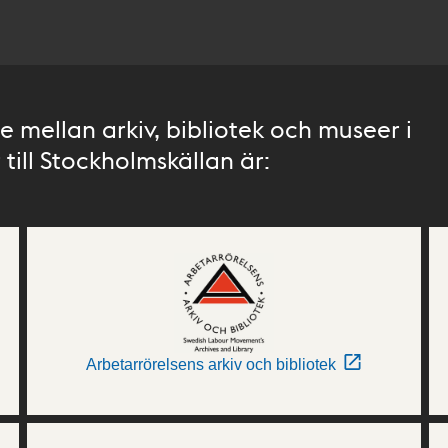
 mellan arkiv, bibliotek och museer i
till Stockholmskällan är:
Arbetarrörelsens arkiv och bibliotek