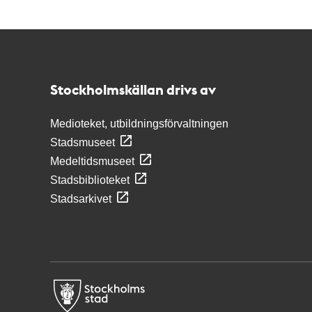
Kontakt
Stockholmskällan
Stockholmskällan drivs av
Medioteket, utbildningsförvaltningen
Stadsmuseet
Medeltidsmuseet
Stadsbiblioteket
Stadsarkivet