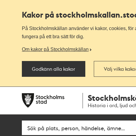
Kakor på stockholmskallan
.st
På Stockholmskällan använder vi kakor, cookies, för a
fungera på ett bra sätt för dig.
Om kakor på Stockholmskällan
Godkänn alla kakor
Välj vilka kak
Till
Till
Stockholmsk
navigationen
huvudinnehållet
Historia i ord, ljud oc
Fritextsök