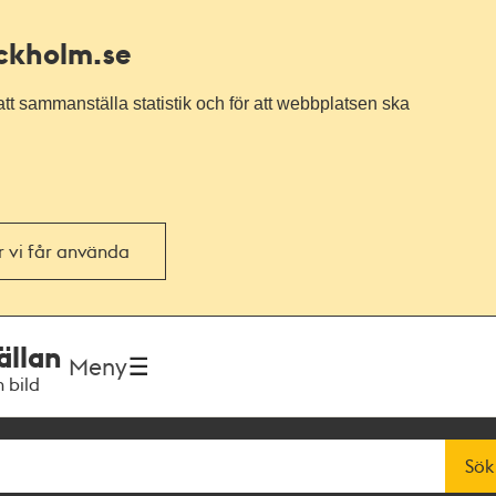
ockholm.se
tt sammanställa statistik och för att webbplatsen ska
or vi får använda
ällan
Meny
h bild
Sök