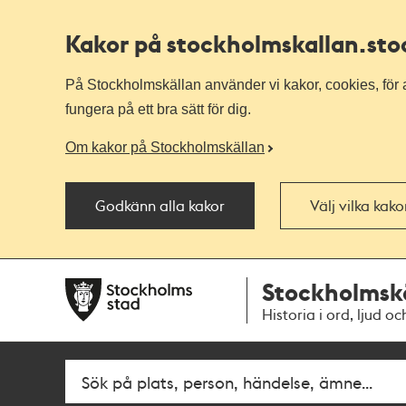
Kakor på stockholmskallan
.st
På Stockholmskällan använder vi kakor, cookies, för a
fungera på ett bra sätt för dig.
Om kakor på Stockholmskällan
Godkänn alla kakor
Välj vilka kak
Till
Till
Stockholmsk
navigationen
huvudinnehållet
Historia i ord, ljud oc
Fritextsök