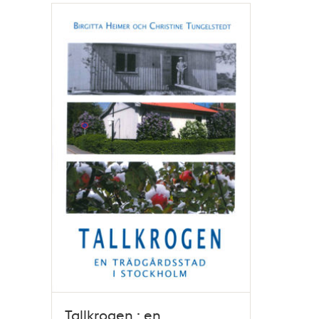
Relaterade
poster
och
teman
Tallkrogen : en