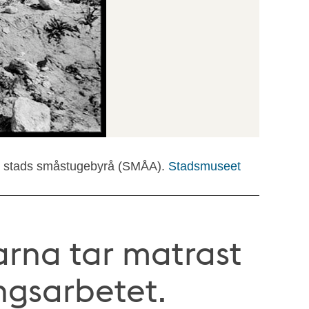
s stads småstugebyrå (SMÅA).
Stadsmuseet
rna tar matrast
ngsarbetet.