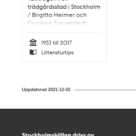
trädgårdsstad i Stockholm
/ Birgitta Heimer och
Christine Tungelstedt
1933 till 2017
Tid
Litteraturtips
Typ
Uppdaterad
2021-12-02
Kontakt
Stockholmskällan
Stockholmskällan drivs av