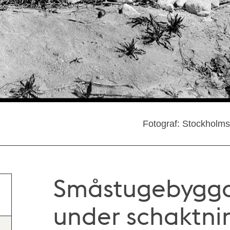
Fotograf: Stockholm
Småstugebygga
under schaktni