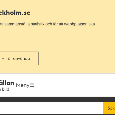
ockholm.se
tt sammanställa statistik och för att webbplatsen ska
or vi får använda
ällan
Meny
h bild
Sök