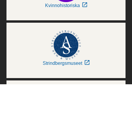
Kvinnohistoriska
Strindbergsmuseet
Thielska Galleriet