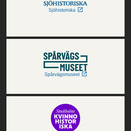
Sjöhistoriska
Spårvägsmuseet