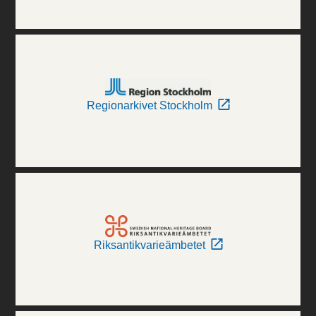
Regionarkivet Stockholm
Riksantikvarieämbetet