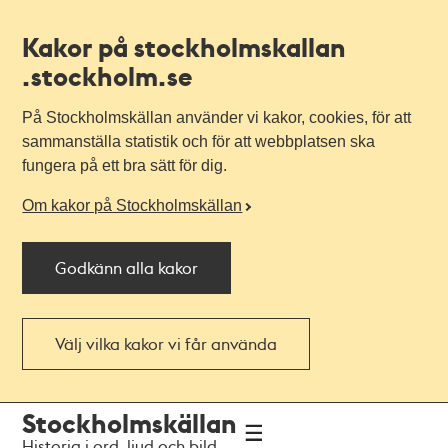
Kakor på stockholmskallan
.stockholm.se
På Stockholmskällan använder vi kakor, cookies, för att
sammanställa statistik och för att webbplatsen ska
fungera på ett bra sätt för dig.
Om kakor på Stockholmskällan
Godkänn alla kakor
Välj vilka kakor vi får använda
Till
Till
Stockholmskällan
navigationen
huvudinnehållet
Historia i ord, ljud och bild