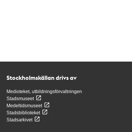
Kontakt
Stockholmskällan
Stockholmskällan drivs av
Medioteket, utbildningsförvaltningen
Stadsmuseet
Medeltidsmuseet
Stadsbiblioteket
Stadsarkivet