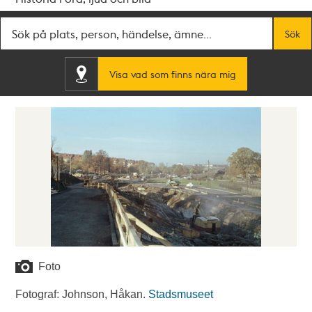
Fritextsök
Sök
Visa vad som finns nära mig
Foto
Fotograf: Johnson, Håkan.
Stadsmuseet