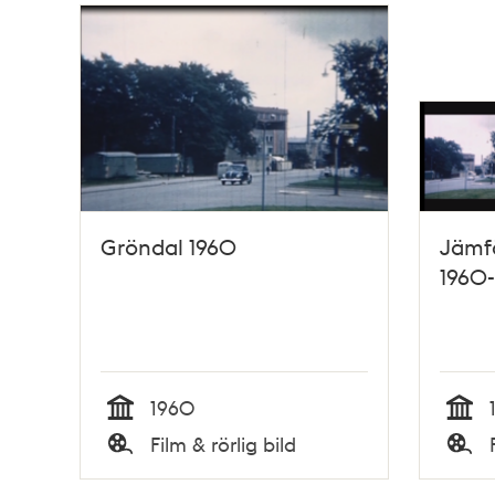
Relaterade
poster
och
teman
Gröndal 1960
Jämfö
1960
1960
Tid
Tid
Film & rörlig bild
Typ
Typ