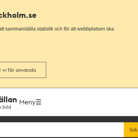
ockholm.se
tt sammanställa statistik och för att webbplatsen ska
or vi får använda
ällan
Meny
h bild
Sök