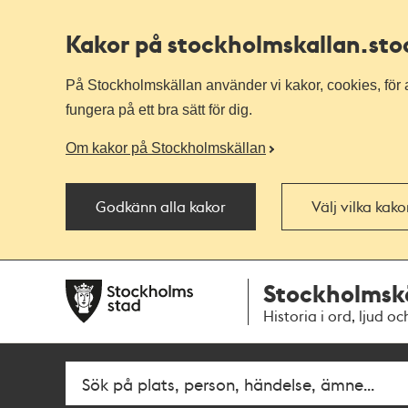
Kakor på stockholmskallan
.st
På Stockholmskällan använder vi kakor, cookies, för a
fungera på ett bra sätt för dig.
Om kakor på Stockholmskällan
Godkänn alla kakor
Välj vilka kak
Till
Till
Stockholmsk
navigationen
huvudinnehållet
Historia i ord, ljud oc
Fritextsök