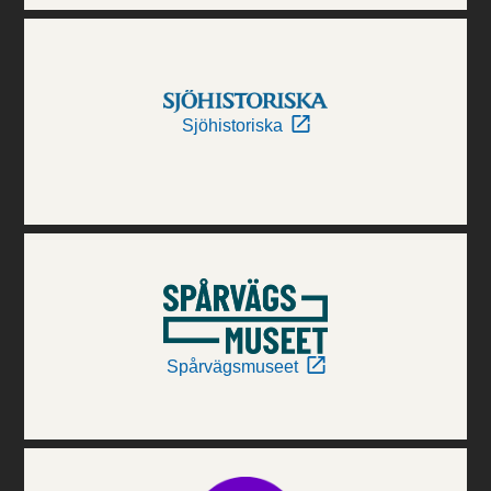
Sjöhistoriska
Spårvägsmuseet