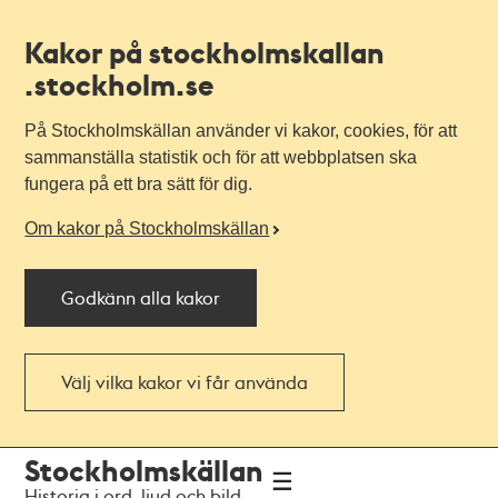
Kakor på stockholmskallan
.stockholm.se
På Stockholmskällan använder vi kakor, cookies, för att
sammanställa statistik och för att webbplatsen ska
fungera på ett bra sätt för dig.
Om kakor på Stockholmskällan
Godkänn alla kakor
Välj vilka kakor vi får använda
Till
Till
Stockholmskällan
navigationen
huvudinnehållet
Historia i ord, ljud och bild