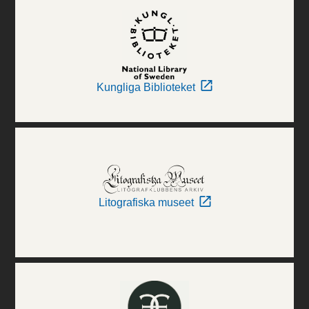
Kungliga Biblioteket
Litografiska museet