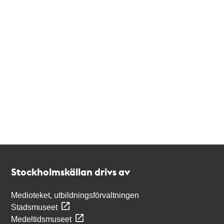
Kontakt
Stockholmskällan
Stockholmskällan drivs av
Medioteket, utbildningsförvaltningen
Stadsmuseet
Medeltidsmuseet