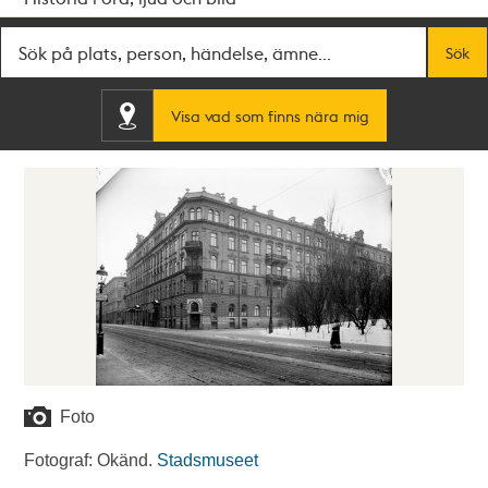
Fritextsök
Sök
Visa vad som finns nära mig
Foto
Fotograf: Okänd.
Stadsmuseet