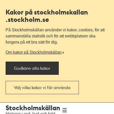
Kakor på stockholmskallan
.stockholm.se
På Stockholmskällan använder vi kakor, cookies, för att
sammanställa statistik och för att webbplatsen ska
fungera på ett bra sätt för dig.
Om kakor på Stockholmskällan
Godkänn alla kakor
Välj vilka kakor vi får använda
Till
Till
Stockholmskällan
navigationen
huvudinnehållet
Historia i ord, ljud och bild