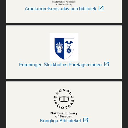
Arbetarrörelsens arkiv och bibliotek
Föreningen Stockholms Företagsminnen
Kungliga Biblioteket