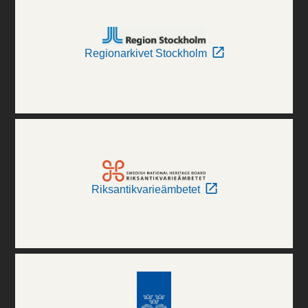
Regionarkivet Stockholm
Riksantikvarieämbetet