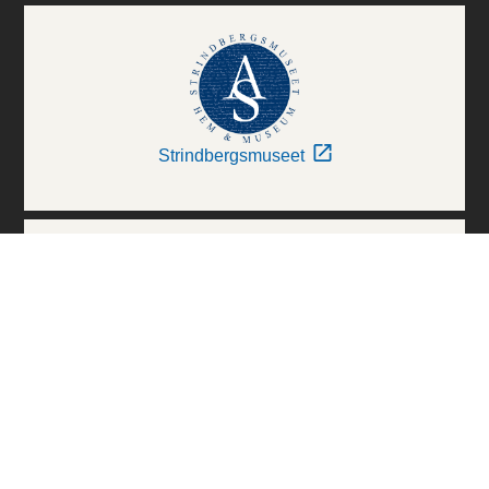
Strindbergsmuseet
Thielska Galleriet