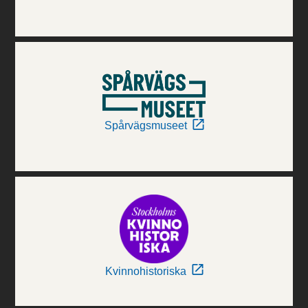
Spårvägsmuseet
Kvinnohistoriska