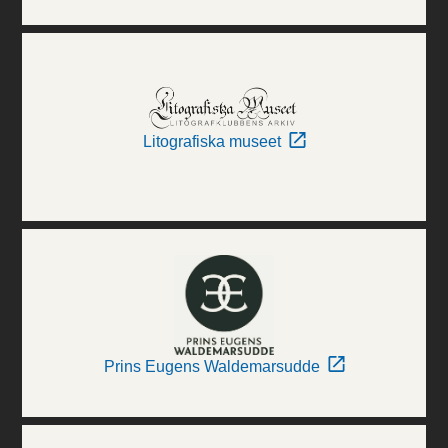
Litografiska museet
Prins Eugens Waldemarsudde