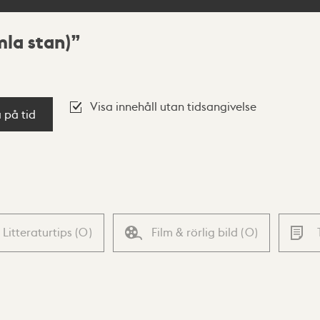
la stan)
Visa innehåll utan tidsangivelse
a på tid
Litteraturtips
(
0
)
Film & rörlig bild
(
0
)