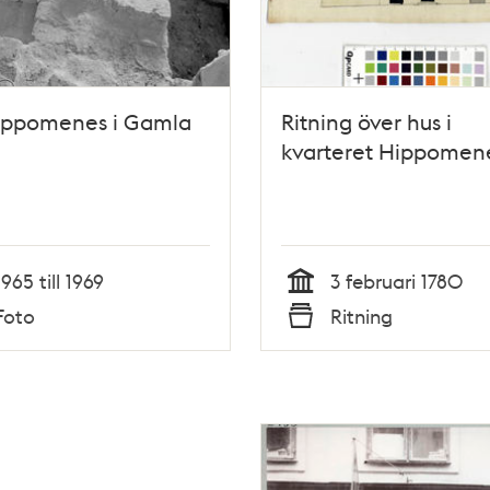
Hippomenes i Gamla
Ritning över hus i
kvarteret Hippomen
1965 till 1969
3 februari 1780
Tid
Foto
Ritning
Typ