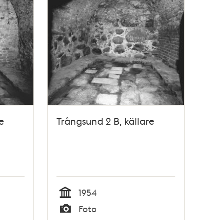
e
Trångsund 2 B, källare
1954
Tid
Foto