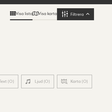
Visa karta
Visa lista
Filtrera
Filtrera
Text
(
0
)
Ljud
(
0
)
Karta
(
0
)