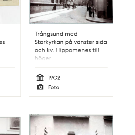
Trångsund med
es
Storkyrkan på vänster sida
och kv. Hippomenes till
höger
1902
Tid
Foto
Typ