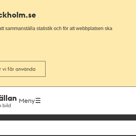
ockholm.se
tt sammanställa statistik och för att webbplatsen ska
or vi får använda
ällan
Meny
h bild