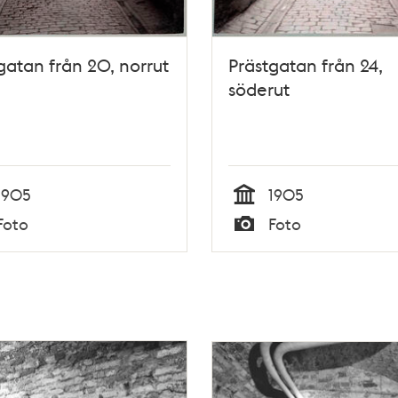
gatan från 20, norrut
Prästgatan från 24,
söderut
1905
1905
Tid
Foto
Foto
Typ