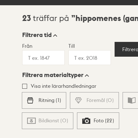
23
hippomenes (gam
träffar på
Sökresultat
Filtrera tid
Från
Till
Visningsläge
Filtrer
Filtrera materialtyper
Lista
Karta
Visa inte lärarhandledningar
Ritning
(
1
)
Föremål
(
0
)
Bildkonst
(
0
)
Foto
(
22
)