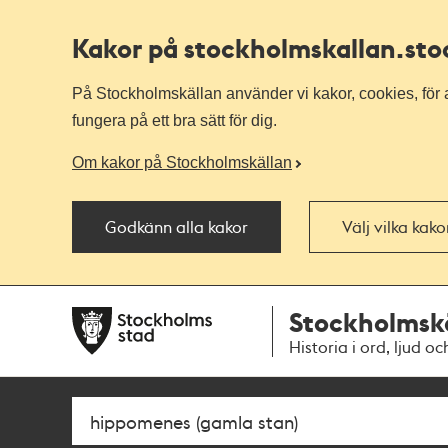
Kakor på stockholmskallan
.st
På Stockholmskällan använder vi kakor, cookies, för a
fungera på ett bra sätt för dig.
Om kakor på Stockholmskällan
Godkänn alla kakor
Välj vilka kak
Till
Till
Stockholmsk
navigationen
huvudinnehållet
Historia i ord, ljud oc
Sök
Fritextsök