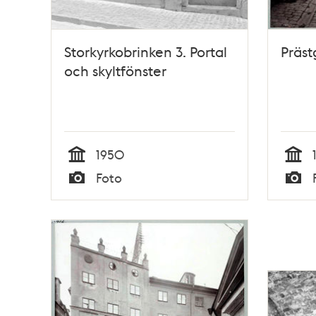
Storkyrkobrinken 3. Portal
Präst
och skyltfönster
1950
Tid
Tid
Foto
Typ
Typ