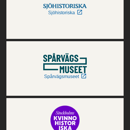
Sjöhistoriska
Spårvägsmuseet