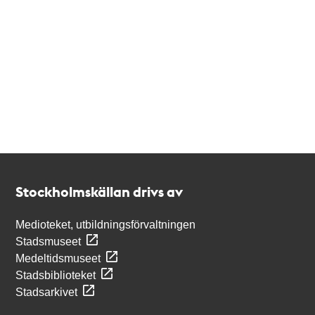
Kontakt
Stockholmskällan
Stockholmskällan drivs av
Medioteket, utbildningsförvaltningen
Stadsmuseet
Medeltidsmuseet
Stadsbiblioteket
Stadsarkivet