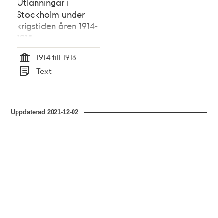
Utlänningar i
Stockholm under
krigstiden åren 1914-
1918
1914 till 1918
Tid
Text
Typ
Uppdaterad
2021-12-02