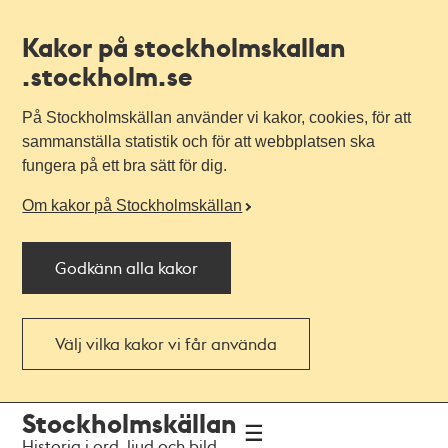
Kakor på stockholmskallan
.stockholm.se
På Stockholmskällan använder vi kakor, cookies, för att
sammanställa statistik och för att webbplatsen ska
fungera på ett bra sätt för dig.
Om kakor på Stockholmskällan
Godkänn alla kakor
Välj vilka kakor vi får använda
Till
Till
Stockholmskällan
navigationen
huvudinnehållet
Historia i ord, ljud och bild