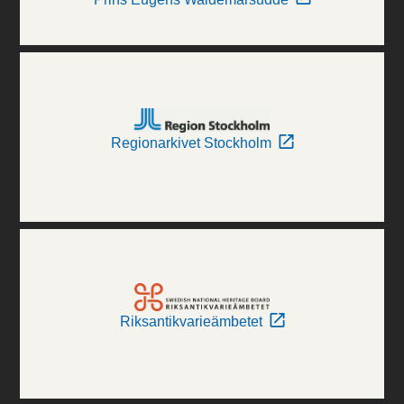
Regionarkivet Stockholm
Riksantikvarieämbetet