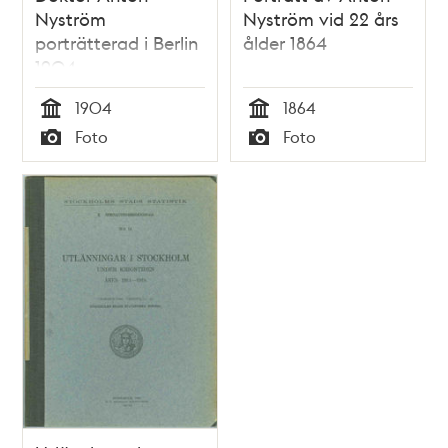
Nyström
Nyström vid 22 års
porträtterad i Berlin
ålder 1864
1904
1904
1864
Tid
Tid
Foto
Foto
Typ
Typ