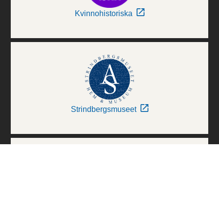
Kvinnohistoriska
Strindbergsmuseet
Thielska Galleriet