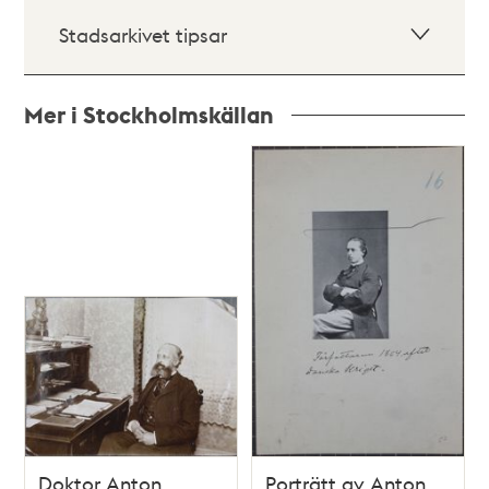
Stadsarkivet tipsar
Mer i Stockholmskällan
Relaterade
poster
och
teman
Doktor Anton
Porträtt av Anton