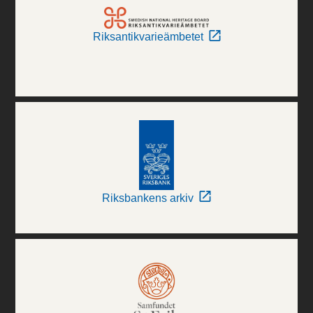
Riksantikvarieämbetet
Riksbankens arkiv