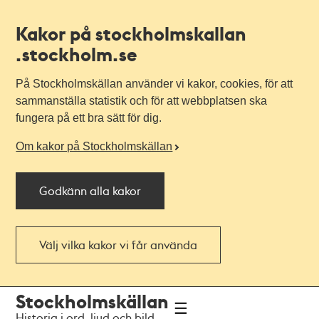
Kakor på stockholmskallan
.stockholm.se
På Stockholmskällan använder vi kakor, cookies, för att
sammanställa statistik och för att webbplatsen ska
fungera på ett bra sätt för dig.
Om kakor på Stockholmskällan
Godkänn alla kakor
Välj vilka kakor vi får använda
Till
Till
Stockholmskällan
navigationen
huvudinnehållet
Historia i ord, ljud och bild