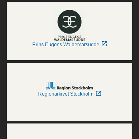
Prins Eugens Waldemarsudde
Regionarkivet Stockholm