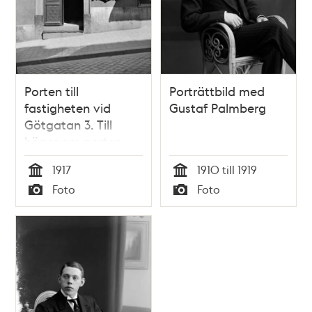
Porten till
Porträttbild med
fastigheten vid
Gustaf Palmberg
Götgatan 3. Till
höger om porten
syns ett skyltskåp
1917
1910 till 1919
med bilder tagna av
Tid
Tid
Foto
Foto
fotograf Mimmi
Typ
Typ
Gustafssons som
har sin fotografi
ateljé i huset.