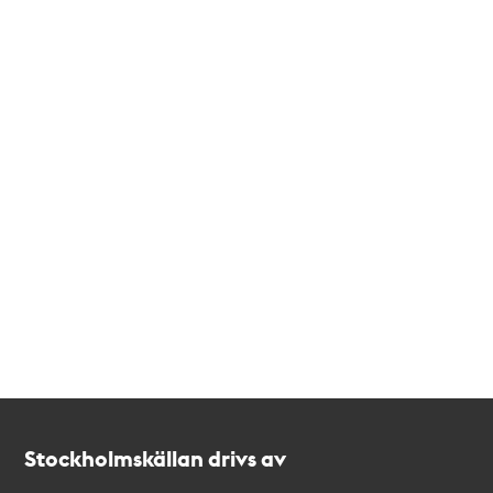
Kontakt
Stockholmskällan
Stockholmskällan drivs av