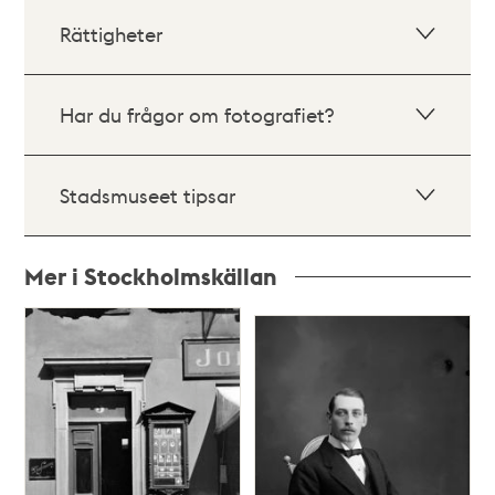
Rättigheter
Har du frågor om fotografiet?
Stadsmuseet tipsar
Mer i Stockholmskällan
Relaterade
poster
och
teman