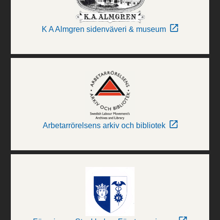
K A Almgren sidenväveri & museum
Arbetarrörelsens arkiv och bibliotek