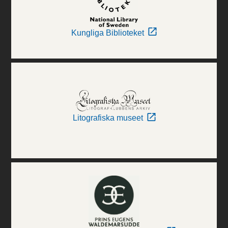
Kungliga Biblioteket
Litografiska museet