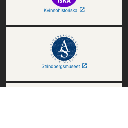
Kvinnohistoriska
Strindbergsmuseet
Thielska Galleriet