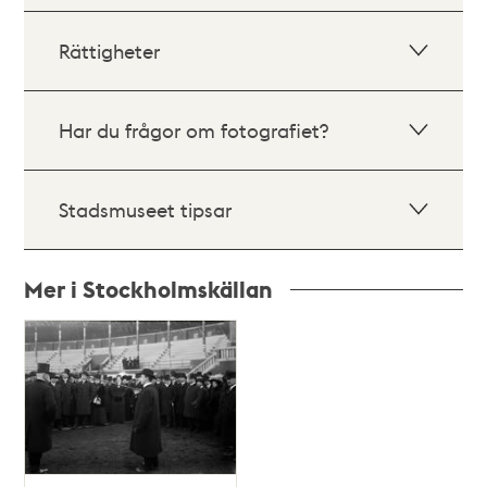
Rättigheter
Har du frågor om fotografiet?
Stadsmuseet tipsar
Mer i Stockholmskällan
Relaterade
poster
och
teman