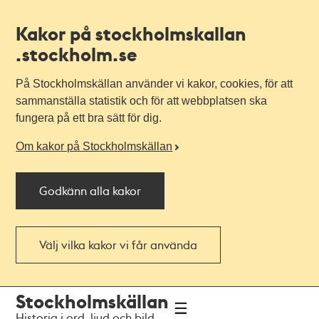
Kakor på stockholmskallan
.stockholm.se
På Stockholmskällan använder vi kakor, cookies, för att
sammanställa statistik och för att webbplatsen ska
fungera på ett bra sätt för dig.
Om kakor på Stockholmskällan
Godkänn alla kakor
Välj vilka kakor vi får använda
Till
Till
Stockholmskällan
navigationen
huvudinnehållet
Historia i ord, ljud och bild