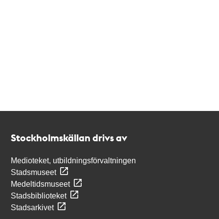
Kontakt
Stockholmskällan
Stockholmskällan drivs av
Medioteket, utbildningsförvaltningen
Stadsmuseet
Medeltidsmuseet
Stadsbiblioteket
Stadsarkivet