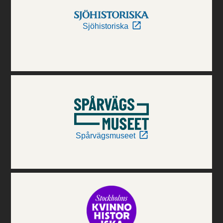
Sjöhistoriska
Spårvägsmuseet