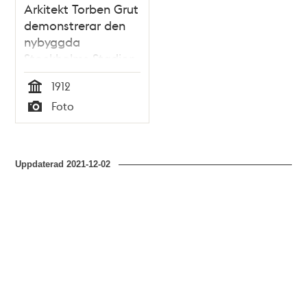
Arkitekt Torben Grut
demonstrerar den
nybyggda
Stockholms Stadion
år 1912 för Sveriges
1912
Riksdag.
Tid
Foto
Typ
Uppdaterad
2021-12-02