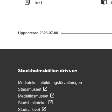
Tid
Tid
Text
Typ
Typ
Uppdaterad
2026-07-08
Kontakt
Stockholmskällan
Stockholmskällan drivs av
Medioteket, utbildningsförvaltningen
Stadsmuseet
Medeltidsmuseet
Stadsbiblioteket
Stadsarkivet