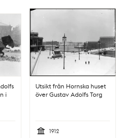
dolfs
Utsikt från Hornska huset
n i
över Gustav Adolfs Torg
1912