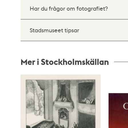
Har du frågor om fotografiet?
Stadsmuseet tipsar
Mer i Stockholmskällan
Relaterade
poster
och
teman