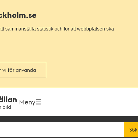
ockholm.se
tt sammanställa statistik och för att webbplatsen ska
or vi får använda
ällan
Meny
h bild
Sök