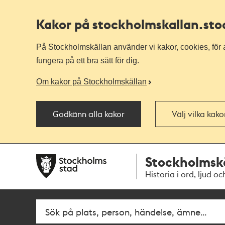
Kakor på stockholmskallan
.st
På Stockholmskällan använder vi kakor, cookies, för a
fungera på ett bra sätt för dig.
Om kakor på Stockholmskällan
Godkänn alla kakor
Välj vilka kak
Till
Till
Stockholmsk
navigationen
huvudinnehållet
Historia i ord, ljud oc
Fritextsök