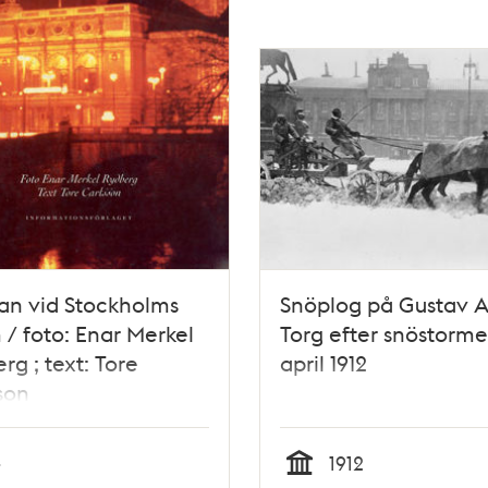
an vid Stockholms
Snöplog på Gustav A
 / foto: Enar Merkel
Torg efter snöstorme
rg ; text: Tore
april 1912
son
-
1912