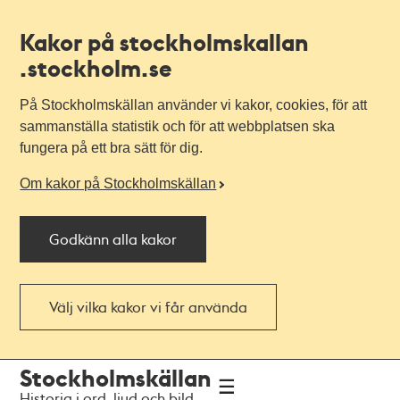
Kakor på stockholmskallan
.stockholm.se
På Stockholmskällan använder vi kakor, cookies, för att
sammanställa statistik och för att webbplatsen ska
fungera på ett bra sätt för dig.
Om kakor på Stockholmskällan
Godkänn alla kakor
Välj vilka kakor vi får använda
Till
Till
Stockholmskällan
navigationen
huvudinnehållet
Historia i ord, ljud och bild