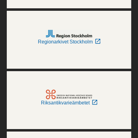
Regionarkivet Stockholm
Riksantikvarieämbetet