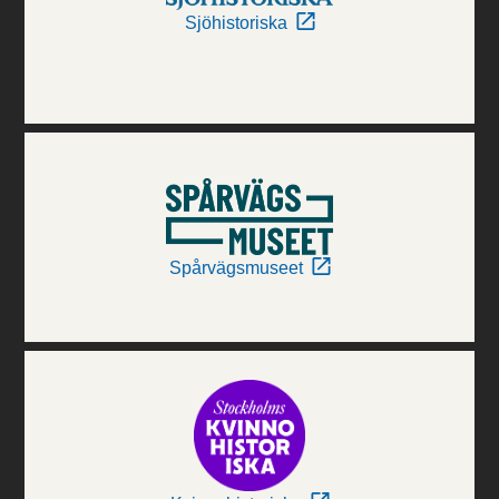
Sjöhistoriska
Spårvägsmuseet