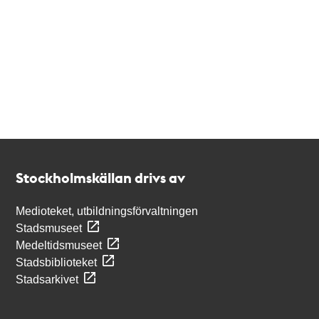
Kontakt
Stockholmskällan
Stockholmskällan drivs av
Medioteket, utbildningsförvaltningen
Stadsmuseet
Medeltidsmuseet
Stadsbiblioteket
Stadsarkivet