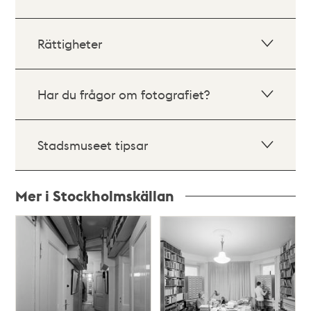
Rättigheter
Har du frågor om fotografiet?
Stadsmuseet tipsar
Mer i Stockholmskällan
Relaterade
poster
och
teman