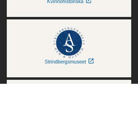
Kvinnohistoriska
Strindbergsmuseet
Thielska Galleriet