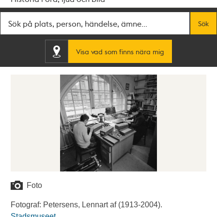
Fritextsök
Sök
Visa vad som finns nära mig
Foto
Fotograf: Petersens, Lennart af (1913-2004).
Stadsmuseet