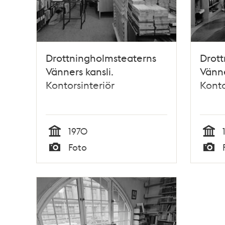
Drottningholmsteaterns
Drott
Vänners kansli.
Vänne
Kontorsinteriör
Konto
1970
Tid
Tid
Foto
Typ
Typ