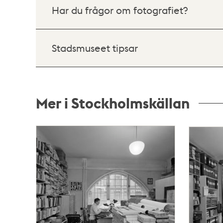
Har du frågor om fotografiet?
Stadsmuseet tipsar
Mer i Stockholmskällan
Relaterade
poster
och
teman