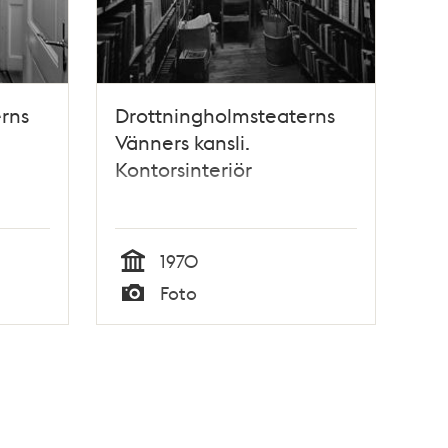
rns
Drottningholmsteaterns
Vänners kansli.
Kontorsinteriör
1970
Tid
Foto
Typ