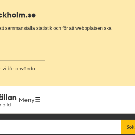
ockholm.se
tt sammanställa statistik och för att webbplatsen ska
or vi får använda
ällan
Meny
h bild
Sök