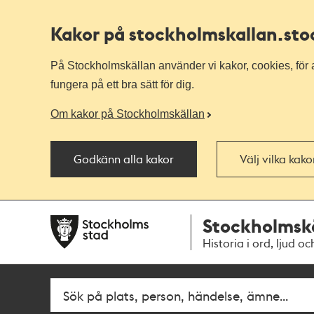
Kakor på stockholmskallan
.st
På Stockholmskällan använder vi kakor, cookies, för a
fungera på ett bra sätt för dig.
Om kakor på Stockholmskällan
Godkänn alla kakor
Välj vilka kak
Till
Till
Stockholmsk
navigationen
huvudinnehållet
Historia i ord, ljud oc
Fritextsök