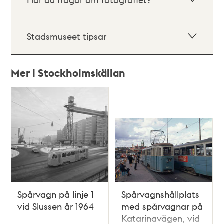
Stadsmuseet tipsar
Mer i Stockholmskällan
Relaterade
poster
och
teman
Spårvagn på linje 1
Spårvagnshållplats
vid Slussen år 1964
med spårvagnar på
Katarinavägen, vid