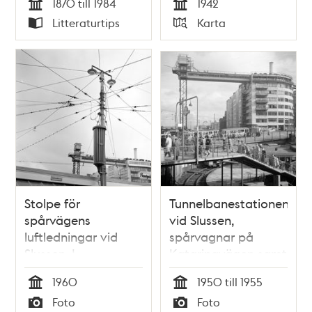
1870 till 1984
1942
Tid
Tid
Litteraturtips
Karta
Typ
Typ
Stolpe för
Tunnelbanestationen
spårvägens
vid Slussen,
luftledningar vid
spårvagnar på
Slussen. I
Katarinavägen samt
bakgrunden
Katarinahissen
1960
1950 till 1955
Katarinahissen
Tid
Tid
Foto
Foto