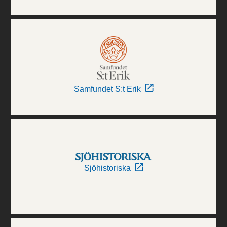
Samfundet S:t Erik
Sjöhistoriska