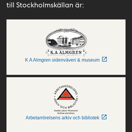
till Stockholmskällan är:
K A Almgren sidenväveri & museum
Arbetarrörelsens arkiv och bibliotek