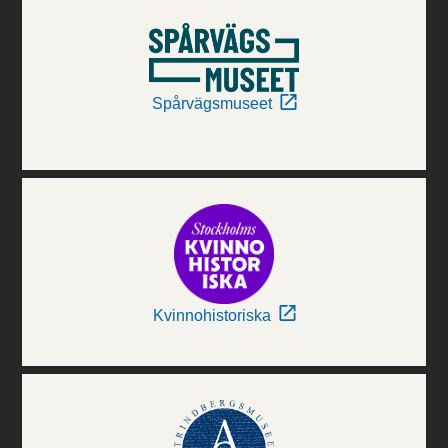
Spårvägsmuseet
Kvinnohistoriska