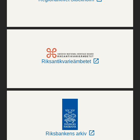
Riksantikvarieämbetet
Riksbankens arkiv