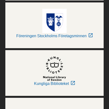
Föreningen Stockholms Företagsminnen
Kungliga Biblioteket