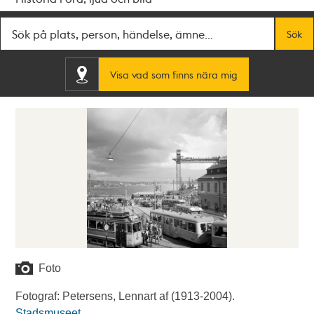
Fritextsök
Sök
Visa vad som finns nära mig
Foto
Fotograf: Petersens, Lennart af (1913-2004).
Stadsmuseet