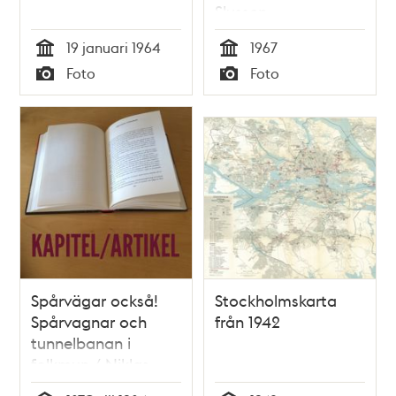
Slussen
19 januari 1964
1967
Tid
Tid
Foto
Foto
Typ
Typ
Spårvägar också!
Stockholmskarta
Spårvagnar och
från 1942
tunnelbanan i
folkmun / Niklas
Ericsson