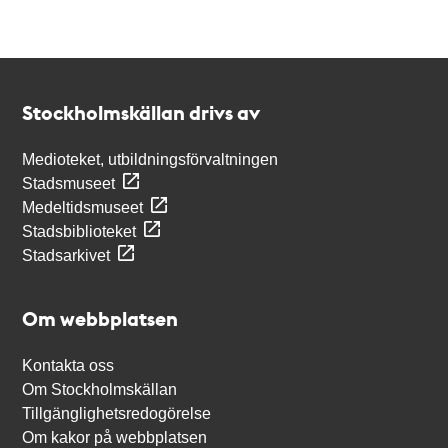
Kontakt
Stockholmskällan
Stockholmskällan drivs av
Medioteket, utbildningsförvaltningen
Stadsmuseet
Medeltidsmuseet
Stadsbiblioteket
Stadsarkivet
Om webbplatsen
Kontakta oss
Om Stockholmskällan
Tillgänglighetsredogörelse
Om kakor på webbplatsen