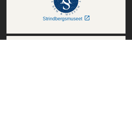
Strindbergsmuseet
Thielska Galleriet
Världskulturmuseerna