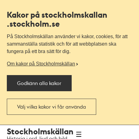
Kakor på stockholmskallan
.stockholm.se
På Stockholmskällan använder vi kakor, cookies, för att
sammanställa statistik och för att webbplatsen ska
fungera på ett bra sätt för dig.
Om kakor på Stockholmskällan
Godkänn alla kakor
Välj vilka kakor vi får använda
Till
Till
Stockholmskällan
navigationen
huvudinnehållet
Historia i ord, ljud och bild