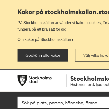
Kakor på stockholmskallan
.st
På Stockholmskällan använder vi kakor, cookies, för a
fungera på ett bra sätt för dig.
Om kakor på Stockholmskällan
Godkänn alla kakor
Välj vilka kak
Till
Till
Stockholmsk
navigationen
huvudinnehållet
Historia i ord, ljud oc
Fritextsök