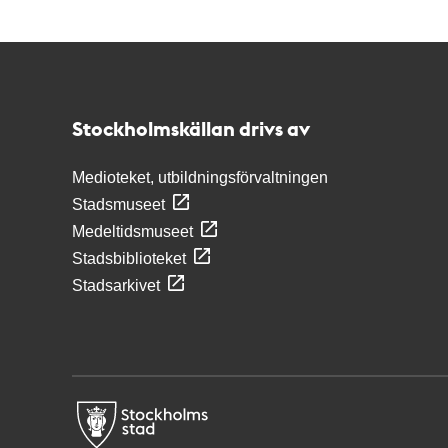
Kontakt
Stockholmskällan
Stockholmskällan drivs av
Medioteket, utbildningsförvaltningen
Stadsmuseet
Medeltidsmuseet
Stadsbiblioteket
Stadsarkivet