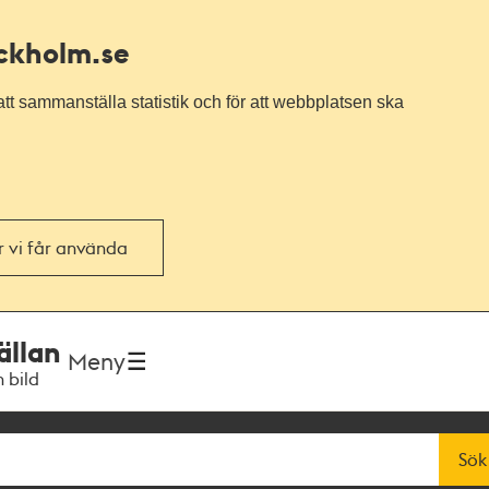
ockholm.se
tt sammanställa statistik och för att webbplatsen ska
or vi får använda
ällan
Meny
h bild
Sök