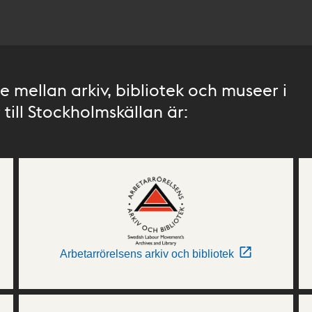
 mellan arkiv, bibliotek och museer i
till Stockholmskällan är:
Arbetarrörelsens arkiv och bibliotek