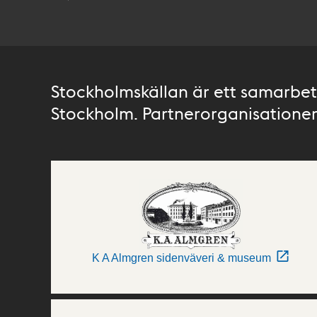
Stockholmskällan är ett samarbete
Stockholm. Partnerorganisationer 
K A Almgren sidenväveri & museum